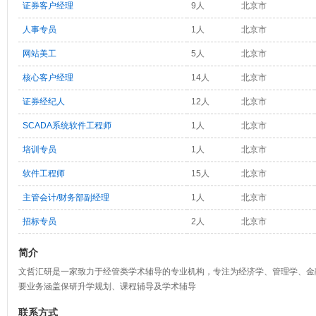
证券客户经理
9人
北京市
人事专员
1人
北京市
网站美工
5人
北京市
核心客户经理
14人
北京市
证券经纪人
12人
北京市
SCADA系统软件工程师
1人
北京市
培训专员
1人
北京市
软件工程师
15人
北京市
主管会计/财务部副经理
1人
北京市
招标专员
2人
北京市
简介
文哲汇研是一家致力于经管类学术辅导的专业机构，专注为经济学、管理学、金
要业务涵盖保研升学规划、课程辅导及学术辅导
联系方式