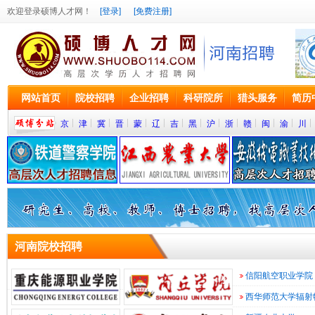
欢迎登录硕博人才网！
[登录]
[免费注册]
网站首页
院校招聘
企业招聘
科研院所
猎头服务
简历
京
津
冀
晋
蒙
辽
吉
黑
沪
浙
赣
闽
渝
川
院
河南院校招聘
校/
学
信阳航空职业学院
高
术
培
西华师范大学辐射
训/
等
科
计