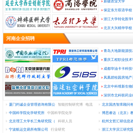
新疆农业大学
研/
教
指
算
计
保定东方双语学校
育
院
导
机
算
通
浙江大学转化医学
所
教
软
机
互
信
北京大兴精华学校
件/
(设
网
育
系
联
河南企业招聘
统/
网/
络
备/
硬
电
游
件
维
电
子
仪
运
青岛大地新能源技
戏
营/
修
子
技
器
会
重庆工程职业技术
术/
计/
服
商
仪
增
金
成都华油卡卡科技
表/
务
务
半
审
值
融
金
凤凰碧桂园房地产
(投
导
工
计
贸
服
融
北京中科维新生物
务)
体/
(银
易/
资/
业
批
深圳市北科联药业
发/
行/
集
自
进
证
快
厦门灼诚企业管理咨询有限公
智能控制研究博
电流
北京国杰智库顾问
成
动
出
零
服
券
保
速
传感器芯片
中国科学院化学研究所
中国科学院化学
合培
博思睿达（北京）
北京理工大学长三角研究院（
科研人员
研发助理（
杭州文哲汇研信息
险)
装/
电
化
口
售
家
消
宁波航运交易所有限公司
行业研究
长
浙江大学滨江研究
具/
办
路
纺
费