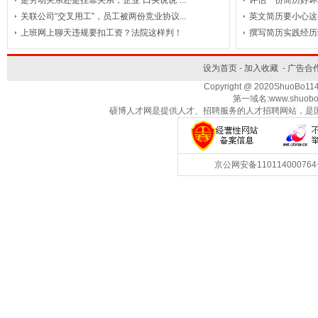
是劳动关系还是挂靠关系，企业“口头说说”...
评估一份简历好坏
关联公司“交叉用工”，员工被两份竞业协议...
英文简历要小心这
理/
出
设
服
检
业
上班网上聊天违规要扣工资？法院这样判！
撰写简历实践经历
计/
务/
测/
版
商
餐
服
饮/
装
业
家
认
酒
务
设为首页
-
加入收藏
-
广告合
(咨
店/
潢
中
政
证
娱
交
Copyright @ 2020ShuoBo1
第一域名:www.shuobo
乐/
通/
询/
心
服
旅
航
硕博人才网是提供人才、招聘服务的人才招聘网站，是
天/
务
休
游
运
财
能
输/
会/
闲
航
源
能
京公网安备1101140007
(石
物
空
电
法
源
律)
(采
力/
油/
流
政
掘/
水
府
非
化
利/
工/
部
盈
农
冶
门/
业/
其
炼/
新
利
矿
产)
他
能
事
机
渔
原
构/
业/
行
源
业
材
业
单
行
林
料