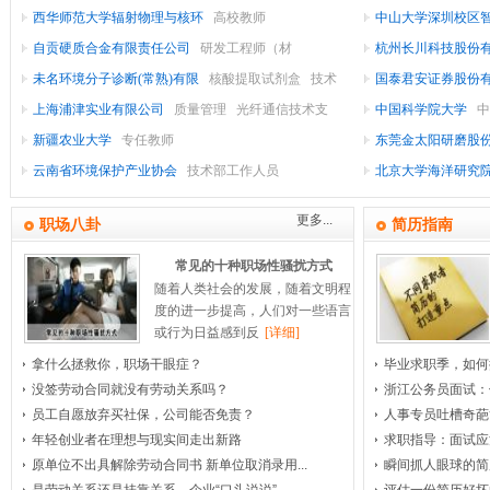
西华师范大学辐射物理与核环
高校教师
中山大学深圳校区
织/
公
家
机
品
自贡硬质合金有限责任公司
研发工程师（材
杭州长川科技股份
(食
电/
用
械/
皮
汽
未名环境分子诊断(常熟)有限
核酸提取试剂盒
技术
国泰君安证券股份
品
车/
品/
革
工
设
制
服务工程师
上海浦津实业有限公司
质量管理
光纤通信技术支
究员
中国科学院大学
中
及
备/
药/
艺
摩
医
饮
新疆农业大学
专任教师
东莞金太阳研磨股
品/
设
料/
重
托
生
疗
医
云南省环境保护产业协会
技术部工作人员
工程师
北京大学海洋研究
备
车/
玩
工
物
护
疗
广
烟
研
更多...
酒)
理/
告/
具
零
工
设
会
职场八卦
简历指南
备/
展/
配
程
美
市
影
常见的十种职场性骚扰方式
容/
视/
件
器
场
博
印
随着人类社会的发展，随着文明程
度的进一步提高，人们对一些语言
刷/
房
保
械
推
览
媒
或行为日益感到反
[详细]
健/
体/
地
建
广
包
拿什么拯救你，职场干眼症？
毕业求职季，如何
装/
产
筑
卫
艺
家
没签劳动合同就没有劳动关系吗？
浙江公务员面试：
员工自愿放弃买社保，公司能否免责？
人事专员吐槽奇葩
术/
开
与
居/
生
造
物
年轻创业者在理想与现实间走出新路
求职指导：面试应
发
工
传
纸
室
业
中
原单位不出具解除劳动合同书 新单位取消录用...
瞬间抓人眼球的简
播/
程
内
管
介
专