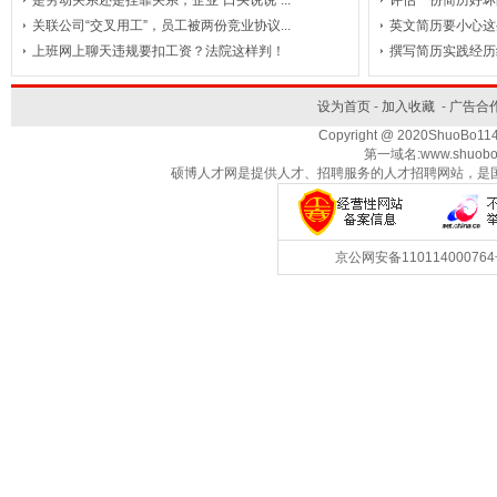
是劳动关系还是挂靠关系，企业“口头说说”...
评估一份简历好坏
关联公司“交叉用工”，员工被两份竞业协议...
英文简历要小心这
理/
出
设
服
检
业
上班网上聊天违规要扣工资？法院这样判！
撰写简历实践经历
计/
务/
测/
版
商
餐
服
饮/
装
业
家
认
酒
务
设为首页
-
加入收藏
-
广告合
(咨
店/
潢
中
政
证
娱
交
Copyright @ 2020ShuoBo1
第一域名:www.shuobo
乐/
通/
询/
心
服
旅
航
硕博人才网是提供人才、招聘服务的人才招聘网站，是
天/
务
休
游
运
财
能
输/
会/
闲
航
源
能
京公网安备1101140007
(石
物
空
电
法
源
律)
(采
力/
油/
流
政
掘/
水
府
非
化
利/
工/
部
盈
农
冶
门/
业/
其
炼/
新
利
矿
产)
他
能
事
机
渔
原
构/
业/
行
源
业
材
业
单
行
林
料