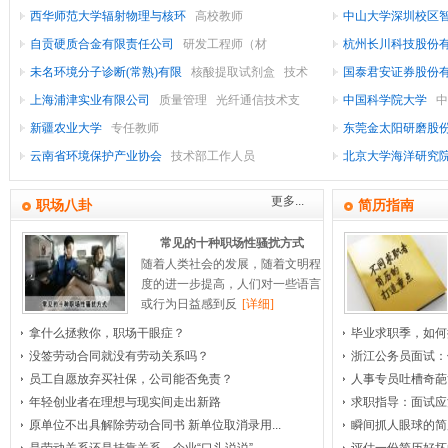
西华师范大学辐射物理与核环
高校教师
中山大学深圳校区
织/
公
家
机
品
自贡硬质合金有限责任公司
研发工程师（材
杭州长川科技股份
(食
电/
用
械/
皮
汽
未名环境分子诊断(常熟)有限
核酸提取试剂盒
技术
国泰君安证券股份
品
车/
品/
革
工
设
制
服务工程师
上海浦津实业有限公司
质量管理
光纤通信技术支
究员
中国科学院大学
中
及
备/
药/
艺
摩
医
饮
新疆农业大学
专任教师
东莞金太阳研磨股
品/
设
料/
重
托
生
疗
医
云南省环境保护产业协会
技术部工作人员
工程师
北京大学海洋研究
备
车/
玩
工
物
护
疗
广
烟
研
更多...
酒)
理/
告/
具
零
工
设
会
职场八卦
简历指南
备/
展/
配
程
美
市
影
常见的十种职场性骚扰方式
容/
视/
件
器
场
博
印
随着人类社会的发展，随着文明程
度的进一步提高，人们对一些语言
刷/
房
保
械
推
览
媒
或行为日益感到反
[详细]
健/
体/
地
建
广
包
拿什么拯救你，职场干眼症？
毕业求职季，如何
装/
产
筑
卫
艺
家
没签劳动合同就没有劳动关系吗？
浙江公务员面试：
员工自愿放弃买社保，公司能否免责？
人事专员吐槽奇葩
术/
开
与
居/
生
造
物
年轻创业者在理想与现实间走出新路
求职指导：面试应
发
工
传
纸
室
业
中
原单位不出具解除劳动合同书 新单位取消录用...
瞬间抓人眼球的简
播/
程
内
管
介
专