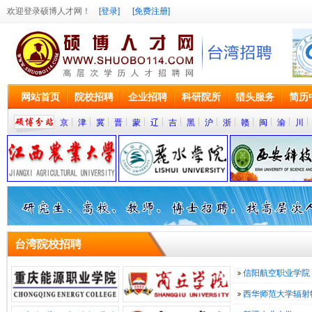
欢迎登录硕博人才网！
[登录]
[免费注册]
网站首页
院校招聘
企业招聘
科研院所
猎头服务
简历
京
津
冀
晋
蒙
辽
吉
黑
沪
浙
赣
闽
渝
川
院
台湾院校招聘
校/
学
信阳航空职业学院
高
术
培
西华师范大学辐射
训/
等
科
计