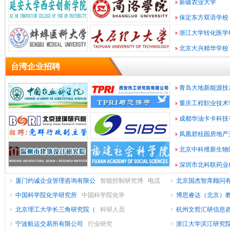
新疆农业大学
研/
教
指
算
计
保定东方双语学校
育
院
导
机
算
通
浙江大学转化医学
所
教
软
机
互
信
北京大兴精华学校
件/
(设
网
育
系
联
台湾企业招聘
统/
网/
络
备/
硬
电
游
件
维
电
子
仪
运
青岛大地新能源技
戏
营/
修
子
技
器
会
重庆工程职业技术
术/
计/
服
商
仪
增
金
成都华油卡卡科技
表/
务
务
半
审
值
融
金
凤凰碧桂园房地产
(投
导
工
计
贸
服
融
北京中科维新生物
务)
体/
(银
易/
资/
业
批
深圳市北科联药业
发/
行/
集
自
进
证
快
厦门灼诚企业管理咨询有限公
智能控制研究博
电流
北京国杰智库顾问
成
动
出
零
服
券
保
速
传感器芯片
中国科学院化学研究所
中国科学院化学
合培
博思睿达（北京）
北京理工大学长三角研究院（
科研人员
研发助理（
杭州文哲汇研信息
险)
装/
电
化
口
售
家
消
宁波航运交易所有限公司
行业研究
长
浙江大学滨江研究
具/
办
路
纺
费