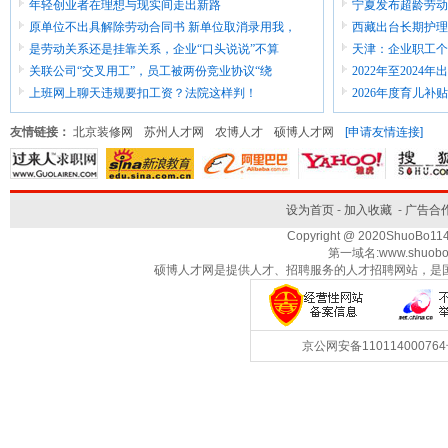
年轻创业者在理想与现实间走出新路
宁夏发布超龄劳动
原单位不出具解除劳动合同书 新单位取消录用我，
西藏出台长期护理
是劳动关系还是挂靠关系，企业“口头说说”不算
天津：企业职工个
关联公司“交叉用工”，员工被两份竞业协议“绕
2022年至202
上班网上聊天违规要扣工资？法院这样判！
2026年度育儿补贴
友情链接：
北京装修网
苏州人才网
农博人才
硕博人才网
[申请友情连接]
设为首页
-
加入收藏
-
广告合
Copyright @ 2020ShuoBo1
第一域名:www.shuobo
硕博人才网是提供人才、招聘服务的人才招聘网站，是
京公网安备1101140007