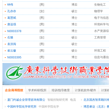
钟伟
[男]
博后
生物化工
孔存存
[女]
硕士
物理学
葛慧斌
[男]
博士
电子与信息
唐远强
[男]
博士
环境科学与
[男]
博士
水产资源综
N0003378
石璐
[女]
硕士
工商管理
袁洪闯
[男]
硕士
崔云徽
[男]
硕士
环境工程
[男]
博士
信息与通信
N0003395
企业/高等院校
学术科研/院所
培训/指导教育
计算机软件/硬件
计算
电子技术/半导体/集成电路
厦门灼诚企业管理咨询有限公
智能控制研究博
电流
北京国杰智库顾问
传感器芯片
中国科学院化学研究所
中国科学院化学
合培
博思睿达（北京）