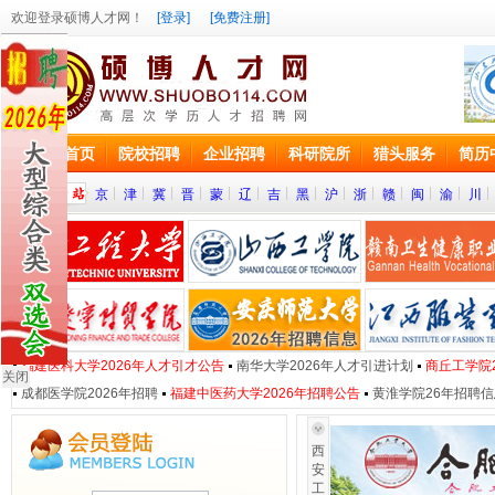
欢迎登录硕博人才网！
[登录]
[免费注册]
网站首页
院校招聘
企业招聘
科研院所
猎头服务
简历
京
津
冀
晋
蒙
辽
吉
黑
沪
浙
赣
闽
渝
川
福建医科大学2026年人才引才公告
南华大学2026年人才引进计划
商丘工学院
关闭
成都医学院2026年招聘
福建中医药大学2026年招聘公告
黄淮学院26年招聘信
西
安
工