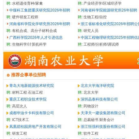
聘:
水稻遗传育种/家禽
聘:
产业经济学/区域经济学
中煤科工集团重庆研究院2026年招聘
河南省科学院能源研究所26年招聘
聘:
硬件研发工程师
聘:
生物工程/自控
河南省科学院化学研究所2026年招聘
浙江省标准化研究院2026年招聘公
聘:
有机合成、高分子材料合成
聘:
研究人员
广西科学院2026年人才引进信息
中国工程物理研究院2025年招聘信
聘:
生物科学/计算机科学
聘:
工程师/分析师/调试师
推荐企事单位招聘
青岛大地新能源技术研究院
北京大学海洋研究院
聘:
材料工程
石油工程
聘:
北京大学
重庆工程职业技术学院
深圳晶泰科技有限公司
聘:
高层次人
聘:
药物设计
成都华油卡卡科技有限公司
天津天一建设集团有限公司
聘:
ICT技术工
聘:
总裁秘书
财务会计
凤凰碧桂园房地产开发有限公司
浙江恒强科技股份有限公司
聘:
研发工程
聘:
软件工程