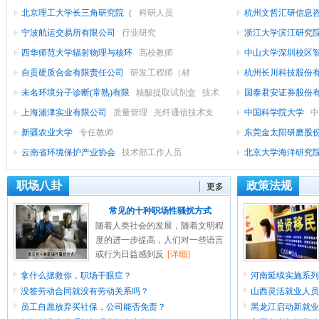
北京理工大学长三角研究院（
科研人员
研发助理（
杭州文哲汇研信息
宁波航运交易所有限公司
行业研究
长
浙江大学滨江研究
西华师范大学辐射物理与核环
高校教师
中山大学深圳校区
自贡硬质合金有限责任公司
研发工程师（材
杭州长川科技股份
未名环境分子诊断(常熟)有限
核酸提取试剂盒
技术
国泰君安证券股份
服务工程师
上海浦津实业有限公司
质量管理
光纤通信技术支
究员
中国科学院大学
中
新疆农业大学
专任教师
东莞金太阳研磨股
云南省环境保护产业协会
技术部工作人员
工程师
北京大学海洋研究
研
职场八卦
政策法规
更多
常见的十种职场性骚扰方式
随着人类社会的发展，随着文明程
度的进一步提高，人们对一些语言
或行为日益感到反
[详细]
拿什么拯救你，职场干眼症？
河南延续实施系列
没签劳动合同就没有劳动关系吗？
山西灵活就业人员
员工自愿放弃买社保，公司能否免责？
黑龙江启动新就业