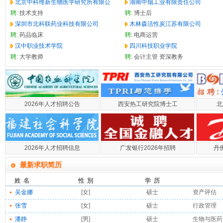
北京中科维新生物医学研究所有限公
湖南中烟工业有限责任公司
聘:
技术支持
聘:
博士后
深圳市北科联药业科技有限公司
木林森活性炭江苏有限公司
聘:
药品临床
聘:
电商运营
汉中职业技术学院
四川科技职业学院
聘:
大学教师
聘:
会计主管
资深教务
2026年人才招聘公告
西安热工研究院博士工
北
2026年人才招聘信息
广发银行2026年招聘
丹
最新求职简历
姓 名
性 別
学 历
吴金娜
[女]
硕士
资产评估
张雪
[女]
硕士
行政管理
潘静
[男]
硕士
生物与医药