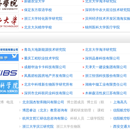
新疆农业大学
北京大学海洋研究院
保定东方双语学校
深圳市中农大前沿技术研究
浙江大学转化医学研究院
滨州经济技术开发区渤海实
北京大兴精华学校
锦州医科大学医疗学院
青岛大地新能源技术研究院
北京大学海洋研究院
重庆工程职业技术学院
深圳晶泰科技有限公司
成都华油卡卡科技有限公司
天津天一建设集团有限公司
凤凰碧桂园房地产开发有限公司
浙江恒强科技股份有限公司
北京中科维新生物医学研究所有
湖南中烟工业有限责任公司
深圳市北科联药业科技有限公司
木林森活性炭江苏有限公司
究博
电流
北京国杰智库顾问有限公司
博士团成员
博士后（联
上海高凡
合培
博思睿达（北京）教育咨询有
课程研发助理（
课程
信阳航空
研发助理（
杭州文哲汇研信息咨询有限公
科研人员
二级学院院
信阳航空
长
浙江大学滨江研究院
浙江大学生物医
西安交通