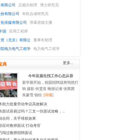
生有限公司
总裁办助理
博士研究员
股份有限公司
有机合成研究员
文化传媒有限公司
弹幕游戏主播
 中国
应用工程师
投资（北京）有限公
董事长助理
学院电力电气工程学
电力电气工程学
更多...
宝典
今年应届生找工作心态从容
新学期开始，校园招聘战将悄然打
响 摄影 何雯亚 晚报记者 张茜茜
朱蒙雪 钱钰
[详细]
本助力批量劳动争议高效解决
扶面试容易过吗？三支一扶面试攻略，...
动合同，关乎维权效果
容应对教师面试 打动考官
巧闯过教师招聘面试