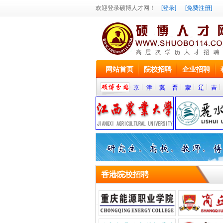
欢迎登录硕博人才网！
[登录]
[免费注册]
网站首页
院校招聘
企业招聘
京
津
冀
晋
蒙
辽
吉
院
香港院校招聘
校/
学
高
术
培
训/
等
科
计