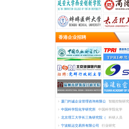
研/
教
指
算
计
育
院
导
机
算
通
所
教
软
机
互
信
件/
(设
网
育
系
联
香港企业招聘
统/
网/
络
备/
硬
电
游
件
维
电
子
仪
运
戏
营/
修
子
技
器
会
术/
计/
服
商
仪
增
金
表/
务
务
半
审
值
融
金
(投
导
工
计
贸
服
融
务)
体/
(银
易/
资/
业
批
发/
行/
集
自
进
证
快
厦门灼诚企业管理咨询有限公
智能控制研
成
动
出
零
服
券
保
速
传感器芯片
中国科学院化学研究所
中国科学院化学
北京理工大学长三角研究院（
科研人员
险)
装/
电
化
口
售
家
消
宁波航运交易所有限公司
行业研究
具/
办
路
纺
费