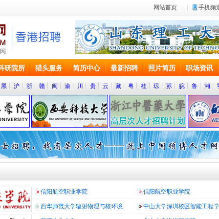
网站首页
手机频
科研院所
猎头服务
简历中心
最新招聘
照片简历
职场资讯
黑
沪
浙
赣
闽
渝
川
贵
云
藏
粤
桂
琼
苏
皖
鲁
湘
信阳航空职业学院
信阳航空职业学院
西华师范大学辐射物理与核环境
中山大学深圳校区智能工程