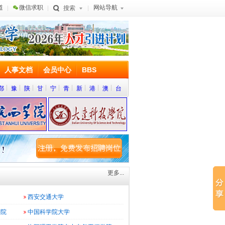
道
微信求职
网站导航
搜索
人事文档
会员中心
BBS
鄂
豫
陕
甘
宁
青
新
港
澳
台
更多...
西安交通大学
学院
中国科学院大学