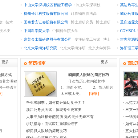
中山大学深圳校区智能工程学
中山大学深圳校
英达热再
材
杭州长川科技股份有限公司
计算物理算法高
诚达药业
盒
技术
国泰君安证券股份有限公司
博士后研究员
博士后研
重庆道霆
技术支
究员
中国科学院大学
中国科学院大学
COMSOL
东莞金太阳研磨股份有限公司
专项研发工程师
博士
吉忠能源
工程师
北京大学海洋研究院
北京大学海洋研
北京大学海洋
洛阳理工
研
更多...
更多...
简历指南
面试
骚扰方式
瞬间抓人眼球的简历技巧
随着文明程
什么简历15秒内被扔掉
对一些语言
1、华而不实。 2、简历照片
]
太丑或太美。
[详细]
毕业求职季，如何提升简历竞争力？
示范文
浙江公务员面试：体现专业更重要
三支一
人事专员吐槽奇葩简历 无名无姓无奇不有
一纸劳
求职指导：面试应注重哪些细节
如何从
..
瞬间抓人眼球的简历技巧
五大技