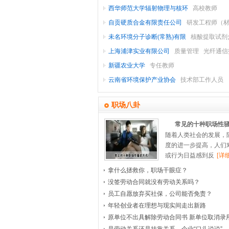
西华师范大学辐射物理与核环
高校教师
织/
公
家
机
品
自贡硬质合金有限责任公司
研发工程师（
(食
电/
用
械/
皮
汽
未名环境分子诊断(常熟)有限
核酸提取试剂
品
车/
品/
革
工
设
制
服务工程师
上海浦津实业有限公司
质量管理
光纤通信
及
备/
药/
艺
摩
医
饮
新疆农业大学
专任教师
品/
设
料/
重
托
生
疗
医
云南省环境保护产业协会
技术部工作人员
备
车/
玩
工
物
护
疗
广
烟
酒)
理/
告/
具
零
工
设
会
职场八卦
备/
展/
配
程
美
市
影
常见的十种职场性
容/
视/
件
器
场
博
印
随着人类社会的发展，
度的进一步提高，人们
刷/
房
保
械
推
览
媒
或行为日益感到反
[详细
健/
体/
地
建
广
包
拿什么拯救你，职场干眼症？
装/
产
筑
卫
艺
家
没签劳动合同就没有劳动关系吗？
员工自愿放弃买社保，公司能否免责？
术/
开
与
居/
生
造
物
年轻创业者在理想与现实间走出新路
发
工
传
纸
室
业
中
原单位不出具解除劳动合同书 新单位取消录用.
播/
程
内
管
介
专