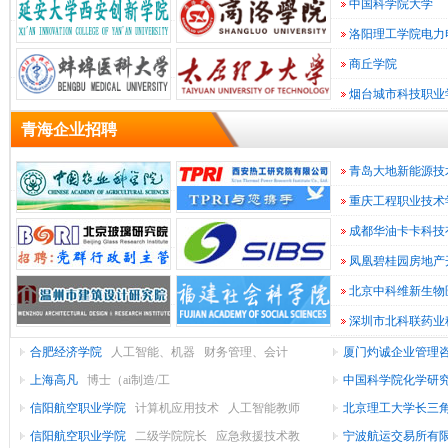
中国科学院大学
研/
教
指
算
计
洛阳理工学院电力
育
院
导
机
算
通
商丘学院
所
教
软
机
互
信
烟台城市科技职业
件/
(设
网
育
系
联
青海企业招聘
统/
网/
络
备/
硬
电
游
件
维
电
子
仪
运
青岛大地新能源技
戏
营/
修
子
技
器
会
重庆工程职业技术
术/
计/
服
商
仪
增
金
成都华油卡卡科技
表/
务
务
半
审
值
融
金
凤凰碧桂园房地产
(投
导
工
计
贸
服
融
北京中科维新生物
务)
体/
(银
易/
资/
业
批
深圳市北科联药业
发/
行/
集
自
进
证
快
合肥经济学院
人工智能、机器
财务管理、会计
厦门灼诚企业管理
成
动
出
零
服
券
保
速
上海高凡
博士（ai制造/工
传感器芯片
中国科学院化学研
信阳航空职业学院
计算机应用技术
人工智能教师
北京理工大学长三
险)
装/
电
化
口
售
家
消
信阳航空职业学院
二级学院院长
应急救援技术教
宁波航运交易所有
具/
办
路
纺
费