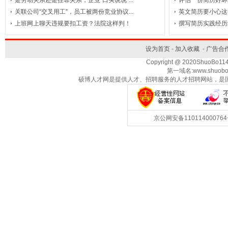
是劳动关系还是挂靠关系，企业“口头说说”...
评估一份简历好坏
关联公司“交叉用工”，员工被两份竞业协议...
英文简历要小心这
理/
出
设
服
检
业
上班网上聊天违规要扣工资？法院这样判！
撰写简历实践经历
计/
务/
测/
版
商
餐
服
饮/
装
业
家
认
酒
务
设为首页
-
加入收藏
-
广告合
(咨
店/
潢
中
政
证
娱
交
Copyright @ 2020ShuoBo1
第一域名:www.shuobo
乐/
通/
询/
心
服
旅
航
硕博人才网是提供人才、招聘服务的人才招聘网站，是
天/
务
休
游
运
财
能
输/
会/
闲
航
源
能
京公网安备1101140007
(石
物
空
电
法
源
律)
(采
力/
油/
流
政
掘/
水
府
非
化
利/
工/
部
盈
农
冶
门/
业/
其
炼/
新
利
矿
产)
他
能
事
机
渔
原
构/
业/
行
源
业
材
业
单
行
林
料