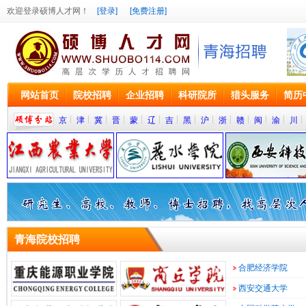
欢迎登录硕博人才网！
[登录]
[免费注册]
网站首页
院校招聘
企业招聘
科研院所
猎头服务
简历
京
津
冀
晋
蒙
辽
吉
黑
沪
浙
赣
闽
渝
川
院
青海院校招聘
校/
学
合肥经济学院
高
术
培
西安交通大学
训/
等
科
计