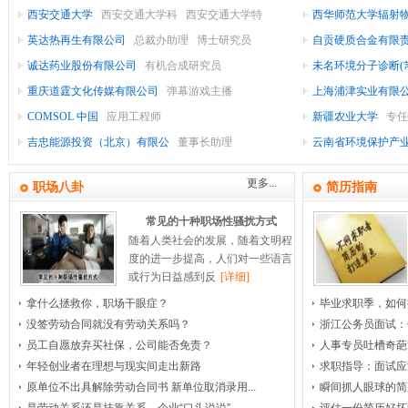
西安交通大学
西安交通大学科
西安交通大学特
西华师范大学辐射
织/
公
家
机
品
英达热再生有限公司
总裁办助理
博士研究员
自贡硬质合金有限
(食
电/
用
械/
皮
汽
诚达药业股份有限公司
有机合成研究员
未名环境分子诊断(
品
车/
品/
革
工
设
制
重庆道霆文化传媒有限公司
弹幕游戏主播
专员
上海浦津实业有限
及
备/
药/
艺
摩
医
饮
COMSOL 中国
应用工程师
新疆农业大学
专任
品/
设
料/
重
托
生
疗
医
吉忠能源投资（北京）有限公
董事长助理
云南省环境保护产
备
车/
玩
工
物
护
疗
广
烟
更多...
酒)
理/
告/
具
零
工
设
会
职场八卦
简历指南
备/
展/
配
程
美
市
影
常见的十种职场性骚扰方式
容/
视/
件
器
场
博
印
随着人类社会的发展，随着文明程
度的进一步提高，人们对一些语言
刷/
房
保
械
推
览
媒
或行为日益感到反
[详细]
健/
体/
地
建
广
包
拿什么拯救你，职场干眼症？
毕业求职季，如何
装/
产
筑
卫
艺
家
没签劳动合同就没有劳动关系吗？
浙江公务员面试：
员工自愿放弃买社保，公司能否免责？
人事专员吐槽奇葩
术/
开
与
居/
生
造
物
年轻创业者在理想与现实间走出新路
求职指导：面试应
发
工
传
纸
室
业
中
原单位不出具解除劳动合同书 新单位取消录用...
瞬间抓人眼球的简
播/
程
内
管
介
专