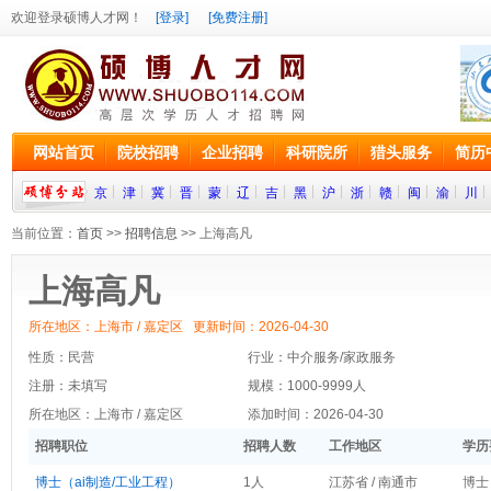
欢迎登录硕博人才网！
[登录]
[免费注册]
网站首页
院校招聘
企业招聘
科研院所
猎头服务
简历
京
津
冀
晋
蒙
辽
吉
黑
沪
浙
赣
闽
渝
川
当前位置：
首页
>>
招聘信息
>> 上海高凡
上海高凡
所在地区：上海市 / 嘉定区 更新时间：2026-04-30
性质：民营
行业：中介服务/家政服务
注册：未填写
规模：1000-9999人
所在地区：上海市 / 嘉定区
添加时间：2026-04-30
招聘职位
招聘人数
工作地区
学历
博士（ai制造/工业工程）
1人
江苏省 / 南通市
博士