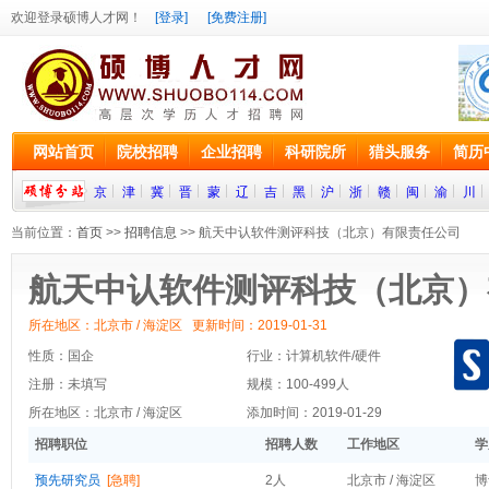
欢迎登录硕博人才网！
[登录]
[免费注册]
网站首页
院校招聘
企业招聘
科研院所
猎头服务
简历
京
津
冀
晋
蒙
辽
吉
黑
沪
浙
赣
闽
渝
川
当前位置：
首页
>>
招聘信息
>> 航天中认软件测评科技（北京）有限责任公司
航天中认软件测评科技（北京）
所在地区：北京市 / 海淀区 更新时间：2019-01-31
性质：国企
行业：计算机软件/硬件
注册：未填写
规模：100-499人
所在地区：北京市 / 海淀区
添加时间：2019-01-29
招聘职位
招聘人数
工作地区
学
预先研究员
[急聘]
2人
北京市 / 海淀区
博