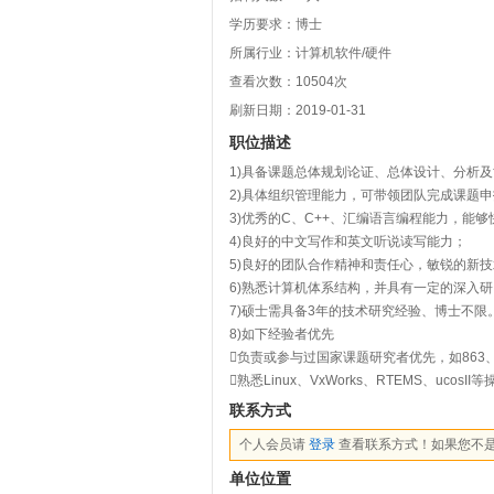
学历要求：博士
所属行业：计算机软件/硬件
查看次数：
10504
次
刷新日期：2019-01-31
职位描述
1)具备课题总体规划论证、总体设计、分析
2)具体组织管理能力，可带领团队完成课题
3)优秀的C、C++、汇编语言编程能力，能
4)良好的中文写作和英文听说读写能力；
5)良好的团队合作精神和责任心，敏锐的新
6)熟悉计算机体系结构，并具有一定的深入
7)硕士需具备3年的技术研究经验、博士不限
8)如下经验者优先
负责或参与过国家课题研究者优先，如863、
熟悉Linux、VxWorks、RTEMS、ucosI
联系方式
个人会员请
登录
查看联系方式！如果您不
单位位置