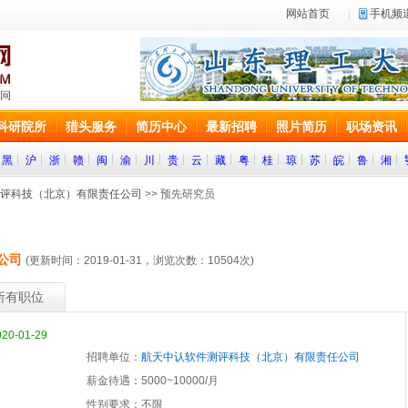
网站首页
手机频
科研院所
猎头服务
简历中心
最新招聘
照片简历
职场资讯
黑
沪
浙
赣
闽
渝
川
贵
云
藏
粤
桂
琼
苏
皖
鲁
湘
评科技（北京）有限责任公司
>> 预先研究员
公司
(更新时间：2019-01-31，浏览次数：
10504
次)
所有职位
-01-29
招聘单位：
航天中认软件测评科技（北京）有限责任公司
薪金待遇：5000~10000/月
性别要求：不限