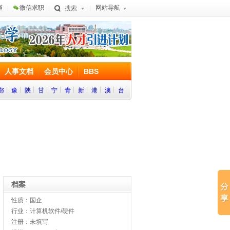
道
微信求职
网站导航
搜索
人事文档
会员中心
BBS
鄂
豫
陕
甘
宁
青
新
港
澳
台
档案
性质：国企
行业：计算机软件/硬件
注册：未填写