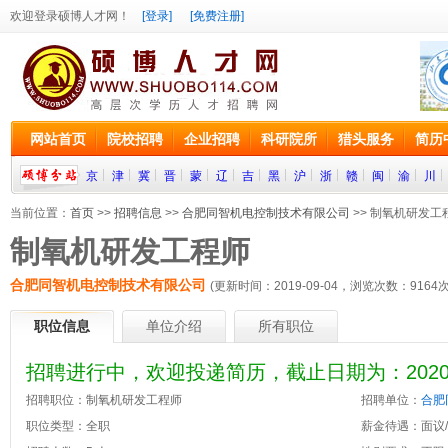
欢迎登录硕博人才网！
[登录]
[免费注册]
网站首页
院校招聘
企业招聘
科研院所
猎头服务
简历
京
津
冀
晋
蒙
辽
吉
黑
沪
浙
赣
闽
渝
川
当前位置：
首页
>>
招聘信息
>>
合肥同智机电控制技术有限公司
>> 制氧机研发工
制氧机研发工程师
合肥同智机电控制技术有限公司
(更新时间：2019-09-04，浏览次数：
9164
次
职位信息
单位介绍
所有职位
招聘进行中，欢迎投递简历，截止日期为：2020-0
招聘职位：制氧机研发工程师
招聘单位：
合肥
职位类型：全职
薪金待遇：面议