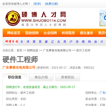
欢迎登录硕博人才网！
[登录]
[免费注册]
网站首页
院校招聘
企业招聘
科研院所
猎头服务
简历
京
津
冀
晋
蒙
辽
吉
黑
沪
浙
赣
闽
渝
川
当前位置：
首页
>>
招聘信息
>>
广东摩泰光电有限公司
>> 硬件工程师
硬件工程师
广东摩泰光电有限公司
(更新时间：2021-05-17，浏览次数：
5982
次)
职位信息
单位介绍
所有职位
招聘进行中，欢迎投递简历，截止日期为：2022-05-17
招聘职位：硬件工程师
招聘单位：
广东
职位类型：全职
薪金待遇：1万以
招聘人数：2 人
性别要求：不限