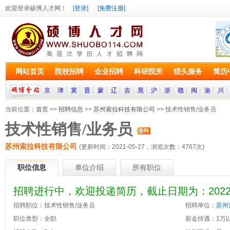
欢迎登录硕博人才网！
[登录]
[免费注册]
网站首页
院校招聘
企业招聘
科研院所
猎头服务
简历
京
津
冀
晋
蒙
辽
吉
黑
沪
浙
赣
闽
渝
川
当前位置：
首页
>>
招聘信息
>>
苏州索拉科技有限公司
>> 技术性销售/业务员
技术性销售/业务员
苏州索拉科技有限公司
(更新时间：2021-05-27，浏览次数：
4767
次)
职位信息
单位介绍
所有职位
招聘进行中，欢迎投递简历，截止日期为：2022-0
招聘职位：技术性销售/业务员
招聘单位：
苏州
职位类型：全职
薪金待遇：1万以