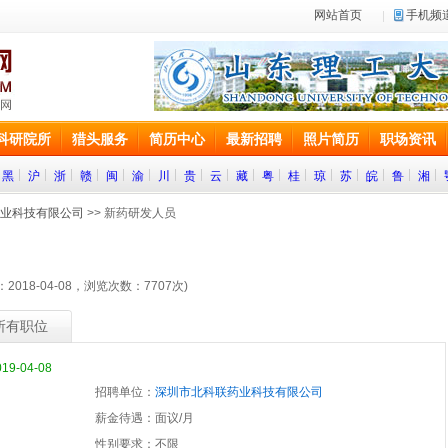
网站首页
手机频
科研院所
猎头服务
简历中心
最新招聘
照片简历
职场资讯
黑
沪
浙
赣
闽
渝
川
贵
云
藏
粤
桂
琼
苏
皖
鲁
湘
业科技有限公司
>> 新药研发人员
2018-04-08，浏览次数：
7707
次)
所有职位
-04-08
招聘单位：
深圳市北科联药业科技有限公司
薪金待遇：面议/月
性别要求：不限