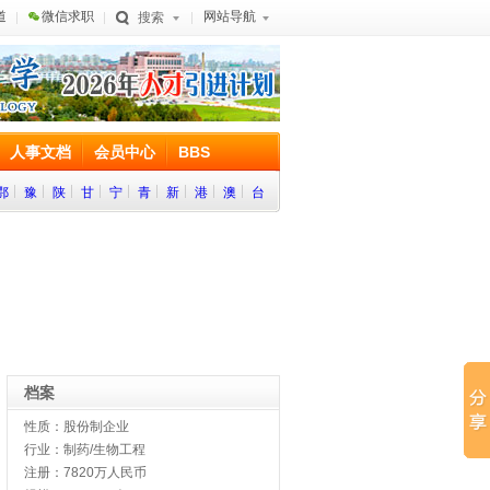
道
微信求职
网站导航
搜索
人事文档
会员中心
BBS
鄂
豫
陕
甘
宁
青
新
港
澳
台
档案
性质：股份制企业
行业：制药/生物工程
注册：7820万人民币