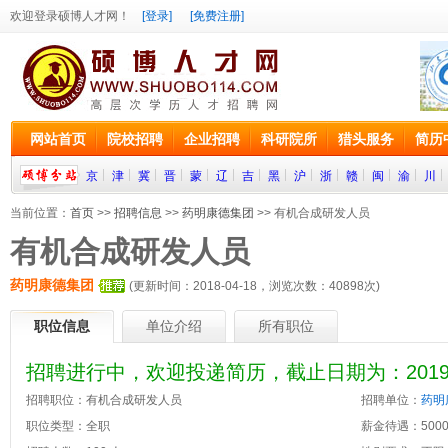
欢迎登录硕博人才网！
[登录]
[免费注册]
网站首页
院校招聘
企业招聘
科研院所
猎头服务
简历
京
津
冀
晋
蒙
辽
吉
黑
沪
浙
赣
闽
渝
川
当前位置：
首页
>>
招聘信息
>>
药明康德集团
>> 有机合成研发人员
有机合成研发人员
药明康德集团
(更新时间：2018-04-18，浏览次数：
40898
次)
职位信息
单位介绍
所有职位
招聘进行中，欢迎投递简历，截止日期为：2019-0
招聘职位：有机合成研发人员
招聘单位：
药明
职位类型：全职
薪金待遇：5000~