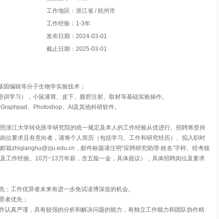
工作地区：浙江省 / 杭州市
工作经验：1-3年
发布日期：2024-03-01
截止日期：2025-03-01
基因编辑等分子生物学实验技术；
培训学习），小鼠灌胃、皮下、腹腔注射、取材等基础实验操作。
aphpad、Photoshop、AI及其他科研软件。
照浙江大学转化医学研究院的统一规定及本人的工作经验从优进行。招聘将坚持
岗位要求且有意向者，请将个人简历（包括学习、工作和研究经历）、拟入职时
iqianghu@zju.edu.cn，邮件标题请注明“应聘研究助理-姓名”字样。经考核
及工作经验。10万~13万年薪，含五险一金，具体面议），具体招聘岗位及要求
优先；工作优异者未来有进一步免试读博深造的机会。
背景者优先；
工作认真严谨，具有较强的分析和解决问题的能力，有独立工作能力和团队协作精