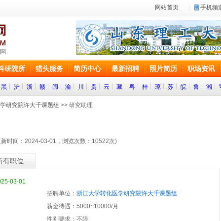
网站首页
手机频
科研院所
猎头服务
简历中心
最新招聘
照片简历
职场资讯
黑
沪
浙
赣
闽
渝
川
贵
云
藏
粤
桂
琼
苏
皖
鲁
湘
学研究院许大千课题组
>> 研究助理
更新时间：2024-03-01，浏览次数：
10522
次)
所有职位
-03-01
招聘单位：
浙江大学转化医学研究院许大千课题组
薪金待遇：5000~10000/月
性别要求：不限