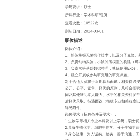
学历要求：硕士
所属行业：学术科研/院所
查看次数：
10522
次
刷新日期：2024-03-01
职位描述
岗位介绍：
1、熟练掌握无菌操作技术，以及分子克隆、
2、负责动物实验，小鼠肿瘤模型的构建（可
3、负责实验基础数据整理，熟练使用Excel、Gr
4、独立开展或参与研究组的研究课题。
对于合适人员将于近期联系面试，相关待遇按
公开、公平、竞争、择优的原则，凡符合招聘
间及其他证明本人能力、水平的相关资料发至邮箱zh
后择优录取、待遇面议（根据专业相关程度以
详见附件。
岗位要求（招聘条件及要求）：
1.生物学等相关专业本科及以上学历，硕士
2.具备生物化学、细胞生物学、分子生物学
3.身心健康，为人诚实、踏实，善于沟通，