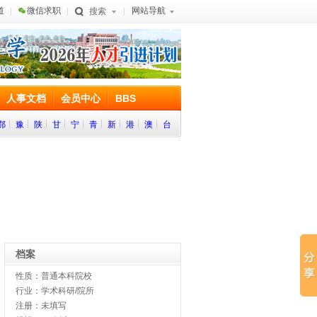
道
微信求职
网站导航
搜索
人事文档
会员中心
BBS
鄂
豫
陕
甘
宁
青
新
港
澳
台
档案
性质：普通本科院校
行业：学术科研/院所
注册：未填写