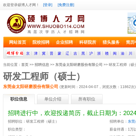
欢迎登录硕博人才网！
[登录]
[免费注册]
网站首页
院校招聘
企业招聘
科研院所
猎头服务
简历
京
津
冀
晋
蒙
辽
吉
黑
沪
浙
赣
闽
渝
川
当前位置：
首页
>>
招聘信息
>>
东莞金太阳研磨股份有限公司
>> 研发工程师（硕
研发工程师（硕士）
东莞金太阳研磨股份有限公司
(更新时间：2024-04-07，浏览次数：
11862
次)
职位信息
单位介绍
所有职位
招聘进行中，欢迎投递简历，截止日期为：2024-0
招聘职位：研发工程师（硕士）
招聘单位：
东莞
职位类型：
薪金待遇：1万以