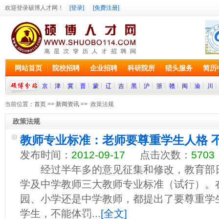
欢迎登录硕博人才网！
[登录]
[免费注册]
网站首页
院校招聘
企业招聘
科研院所
猎头服务
简历
京
津
冀
晋
蒙
辽
吉
黑
沪
浙
赣
闽
渝
川
当前位置：
首页
>>
新闻资讯
>> 政策法规
政策法规
教师专业标准：老师要尊重学生人格 
发布时间：
2012-09-17
点击次数：
5703
经过半年多的意见征集和修改，教育部日
学及中学教师三大教师专业标准（试行）。
园、小学还是中学教师，都提出了要尊重学
学生，不能体罚...
[全文]