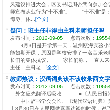
风建设推进大会，区委书记周杏武向参加会议
师宣布从业行为“十不准”。 “十不准”是
侮辱、体...
[全文]
疑问：班主任非得由主科老师担任吗
发布时间：
2012-09-05
点击次数：
1955
9月3日是开学第一天，温州瓯海实验小
能如期开课，原因是学校安排了一名音乐老
长们的集体抗议。 家长们称，一直以来
主任，主科老...
[全文]
教师热议：汉语词典该不该收录西文
发布时间：
2012-09-05
点击次数：
1055
外文应先翻译后吸收 ■《人民日报》
中国辞书学会会长、《现代汉语词典》第
士8月30日在人民网做嘉宾访谈的时候，说