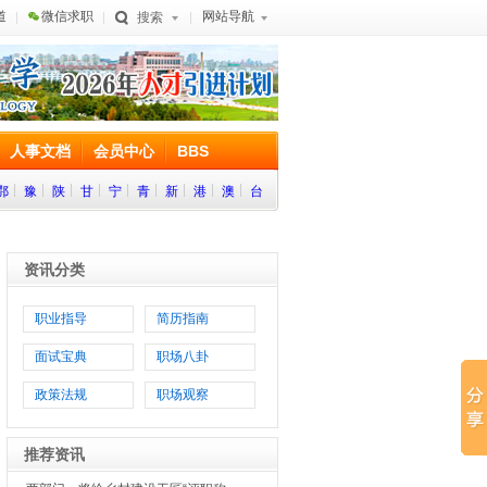
道
微信求职
网站导航
搜索
人事文档
会员中心
BBS
鄂
豫
陕
甘
宁
青
新
港
澳
台
资讯分类
职业指导
简历指南
面试宝典
职场八卦
政策法规
职场观察
推荐资讯