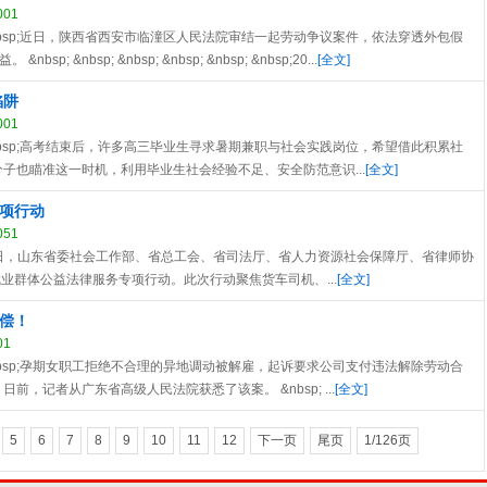
001
p; &nbsp; &nbsp;近日，陕西省西安市临潼区人民法院审结一起劳动争议案件，依法穿透外包假
&nbsp; &nbsp; &nbsp; &nbsp; &nbsp;20...
[全文]
陷阱
001
p; &nbsp; &nbsp;高考结束后，许多高三毕业生寻求暑期兼职与社会实践岗位，希望借此积累社
子也瞄准这一时机，利用毕业生社会经验不足、安全防范意识...
[全文]
项行动
051
sp; &nbsp; 近日，山东省委社会工作部、省总工会、省司法厅、省人力资源社会保障厅、省律师协
新就业群体公益法律服务专项行动。此次行动聚焦货车司机、...
[全文]
偿！
01
p; &nbsp; &nbsp;孕期女职工拒绝不合理的异地调动被解雇，起诉要求公司支付违法解除劳动合
，记者从广东省高级人民法院获悉了该案。 &nbsp; ...
[全文]
5
6
7
8
9
10
11
12
下一页
尾页
1/126页