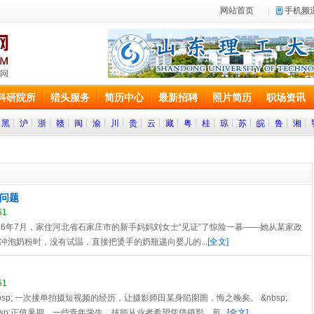
网站首页
手机频
科研院所
猎头服务
简历中心
最新招聘
照片简历
职场资讯
黑
沪
浙
赣
闽
渝
川
贵
云
藏
粤
桂
琼
苏
皖
鲁
湘
问题
51
; &nbsp; 2026年7月，家住河北省石家庄市的新手妈妈刘女士“见证”了惊险一幕——她从某家政
冲泡奶粉时，没有试温，直接把烫手的奶瓶递向婴儿的...
[全文]
51
 &nbsp; &nbsp; 一次接单拍摄短视频的经历，让摄影师田某身陷囹圄，悔之晚矣。 &nbsp;
 &nbsp;&nbsp;正值暑期，一些青年学生、技能从业者希望凭借摄影、剪...
[全文]