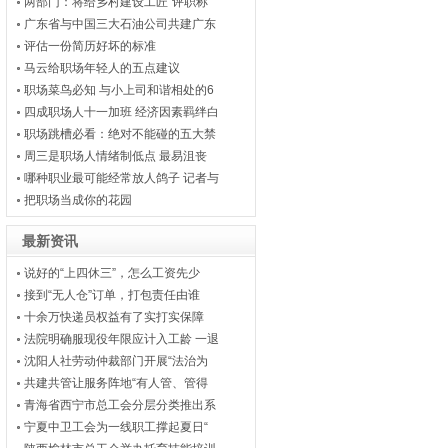
两部门：将给乡村建设工匠“评职称
广东省与中国三大石油公司共建广东
评估一份简历好坏的标准
马云给职场年轻人的五点建议
职场菜鸟必知 与小上司和谐相处的6
四成职场人十一加班 经济因素羁绊白
职场跳槽必看：绝对不能碰的五大禁
周三是职场人情绪制低点 最易沮丧
哪种职业最可能经常放人鸽子 记者与
把职场当成你的花园
最新资讯
说好的“上四休三”，怎么工资先少
接到“无人仓”订单，打包责任由谁
十余万快递员权益有了实打实保障
法院明确服现役年限应计入工龄 一退
沈阳人社劳动仲裁部门开展“法治为
共建共管让服务阵地“有人管、管得
青海省西宁市总工会分层分类推出系
宁夏中卫工会为一线职工撑起夏日“