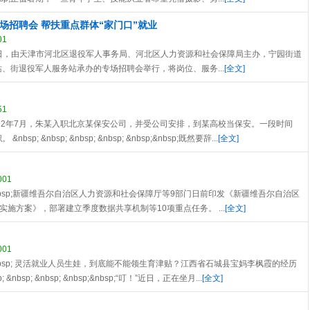
场招聘会 帮扶重点群体“家门口”就业
01
sp; &nbsp; 近日，由天津市河北区退役军人事务局、河北区人力资源和社会保障局主办，宁园街道
、街退役军人服务站承办的专场招聘会举行，将岗位、服务...
[全文]
51
p; &nbsp; 2022年7月，朱某入职北京某保安公司，并受公司安排，到某高校当保安。一段时间
&nbsp; &nbsp; &nbsp; &nbsp;&nbsp;既然要辞...
[全文]
001
p; &nbsp; &nbsp;新疆维吾尔自治区人力资源和社会保障厅等9部门日前印发《新疆维吾尔自治区
）实施方案》，部署建立季度数据共享机制等10项重点任务。 ...
[全文]
001
; &nbsp; &nbsp; 灵活就业人员生娃，到底能不能领生育津贴？江西省石城县宝妈李枫霞的经历
 &nbsp; &nbsp; &nbsp;&nbsp;“叮！”近日，正在坐月...
[全文]