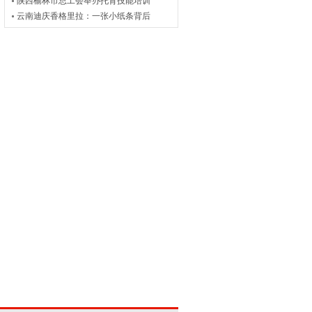
陕西榆林市总工会举办托育技能培训
云南迪庆香格里拉：一张小纸条背后