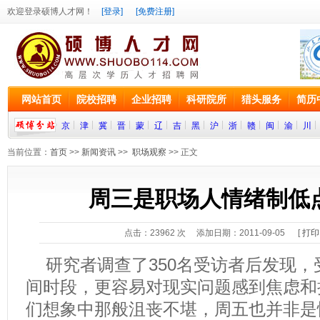
欢迎登录硕博人才网！
[登录]
[免费注册]
网站首页
院校招聘
企业招聘
科研院所
猎头服务
简历
京
津
冀
晋
蒙
辽
吉
黑
沪
浙
赣
闽
渝
川
当前位置：
首页
>>
新闻资讯
>>
职场观察
>> 正文
周三是职场人情绪制低
点击：
23962
次 添加日期：2011-09-05 [
打印
研究者调查了350名受访者后发现，
间时段，更容易对现实问题感到焦虑和
们想象中那般沮丧不堪，周五也并非是情