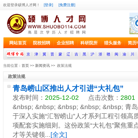
欢迎登录硕博人才网！
[登录]
[免费注册]
网站首页
院校招聘
企业招聘
科研院所
猎头服务
简历
京
津
冀
晋
蒙
辽
吉
黑
沪
浙
赣
闽
渝
川
当前位置：
首页
>>
新闻资讯
>> 政策法规
政策法规
青岛崂山区推出人才引进“大礼包”
发布时间：
2025-12-02
点击次数：
2801
&nbsp; &nbsp; &nbsp; &nbsp; &n
于深入实施“汇智崂山”人才系列工程引领高
项配套实施细则。这份政策“大礼包”聚焦重
才等关键领...
[全文]