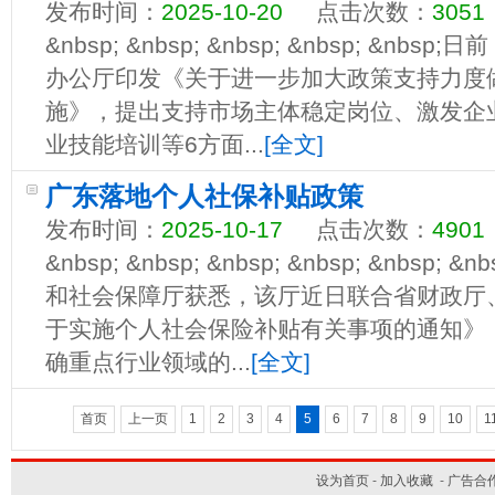
发布时间：
2025-10-20
点击次数：
3051
&nbsp; &nbsp; &nbsp; &nbsp; &
办公厅印发《关于进一步加大政策支持力度
施》，提出支持市场主体稳定岗位、激发企
业技能培训等6方面...
[全文]
广东落地个人社保补贴政策
发布时间：
2025-10-17
点击次数：
4901
&nbsp; &nbsp; &nbsp; &nbsp; &nbs
和社会保障厅获悉，该厅近日联合省财政厅
于实施个人社会保险补贴有关事项的通知》
确重点行业领域的...
[全文]
首页
上一页
1
2
3
4
5
6
7
8
9
10
1
设为首页
-
加入收藏
-
广告合