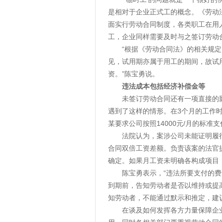
是相对于企业正式工的概念。《劳动
面实行劳动合同制度，各类职工在用
工，企业同样需要及时与之签订劳动
“根据《劳动合同法》的相关规
见，试用期亦属于用工的期间，故试
资。”陈宝勇说。
违法成本包括经济补偿金等
未签订劳动合同还有一项直接的
遇到了这样的情形。在3个月的工作时
某要求公司按照14000元/月的标
法院认为，案涉公司未能证明履
合同双倍工资差额。负责该案的法官
确定。如果月工资未明确各构成项目
陈宝勇表示，“违法所要支付的
到期前，告知劳动者是否以维持或提
知劳动者，不能通过默示和推定，建
在谈及如何发挥各方力量保障企