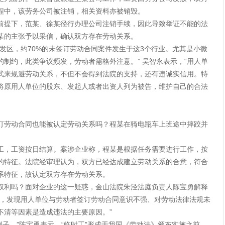
程中，该劳务公司被注销，相关资料亦被销毁。
前提下，范某、徐某径行办理公司注销手续，因此导致举证不能的法
某的主张予以采信，确认双方存在劳动关系。
发区，约70%的未签订劳动合同案件发生于这3个行业。尤其是小微
制约，此类争议频发，劳动者需格外注意。” 吴智永表示，“用人单
式来规避劳动关系，不但不会得到法院的支持，还有违诚实信用。特
将原用人单位的股东、发起人或者出资人列为被告，维护自己的合法
订劳动合同也能被认定劳动关系吗？程某在骑电瓶车上班途中摔跤并
工，工资按日结算。案涉企业称，程某是根据任务需要进行工作，按
的特征。法院经审理认为，双方已经达成建立劳动关系的合意，符合
系特征，故认定双方存在劳动关系。
权利吗？面对企业的这一疑惑，金山法院朱泾法庭负责人陈宝勇解释
后，发现用人单位与劳动者签订劳动合同意识不强、对劳动法律法规未
不清等因素是造成违法的主要原因。”
的例子。”陈宝勇表示，“临时工”形成于我国《劳动法》颁布实施之前。