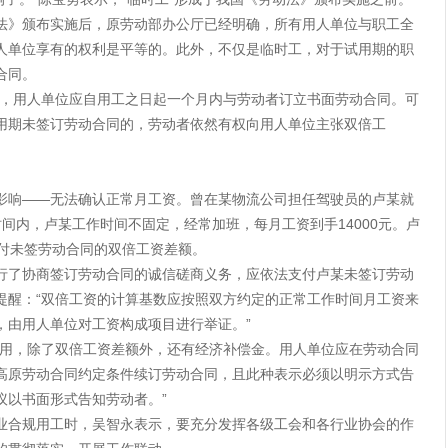
法》颁布实施后，原劳动部办公厅已经明确，所有用人单位与职工全
人单位享有的权利是平等的。此外，不仅是临时工，对于试用期的职
合同。
定，用人单位应自用工之日起一个月内与劳动者订立书面劳动合同。可
用期未签订劳动合同的，劳动者依然有权向用人单位主张双倍工
影响——无法确认正常月工资。曾在某物流公司担任驾驶员的卢某就
间内，卢某工作时间不固定，经常加班，每月工资到手14000元。卢
准支付未签劳动合同的双倍工资差额。
行了协商签订劳动合同的诚信磋商义务，应依法支付卢某未签订劳动
提醒：“双倍工资的计算基数应按照双方约定的正常工作时间月工资来
，由用人单位对工资构成项目进行举证。”
费用，除了双倍工资差额外，还有经济补偿金。用人单位应在劳动合同
高原劳动合同约定条件续订劳动合同，且此种表示必须以明示方式告
议以书面形式告知劳动者。”
业合规用工时，吴智永表示，要充分发挥各级工会和各行业协会的作