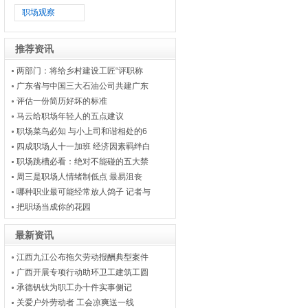
职场观察
推荐资讯
两部门：将给乡村建设工匠“评职称
广东省与中国三大石油公司共建广东
评估一份简历好坏的标准
马云给职场年轻人的五点建议
职场菜鸟必知 与小上司和谐相处的6
四成职场人十一加班 经济因素羁绊白
职场跳槽必看：绝对不能碰的五大禁
周三是职场人情绪制低点 最易沮丧
哪种职业最可能经常放人鸽子 记者与
把职场当成你的花园
最新资讯
江西九江公布拖欠劳动报酬典型案件
广西开展专项行动助环卫工建筑工圆
承德钒钛为职工办十件实事侧记
关爱户外劳动者 工会凉爽送一线