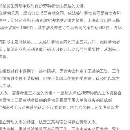
却是发生劳动争议时保护劳动者合法权益的关键。
建立劳动关系，应当订立书面劳动合同。依法签订劳动合同是劳动者和
程中，部分企业和劳动者却将法律规定抛之脑后。上海市金山区人民
劳动争议案件1650件，其中涉及未签订劳动合同的案件达498件，占比
同到期未及时续签……未签订劳动合同的理由五花八门，都给劳动者
示，希望企业和劳动者能正确认识签订劳动合同的重要性，从源头上
双赢。
在维权过程中遇到了一连串阻碍。尽管协议约定了王某的工资、工作
公司按月支付王某报酬，但在王某因工作意外受伤后，该公司以双方
动关系。
动关系，需要考量三方面的因素：一是用人单位和劳动者的主体资格合
隶属性；三是劳动者提供的劳动是否属于用人单位业务的组成部
，“法院对于劳动关系的认定不仅要看签订的合同名称，还要考量双方
建立劳动关系的特征，认定王某与该公司存在劳动关系。
更为曲折。毛某曾被派遣至某公司工作，工资由劳务公司发放，双方