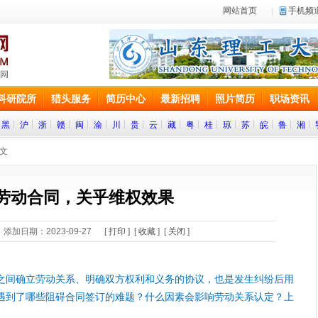
网站首页
手机频
科研院所
猎头服务
简历中心
最新招聘
照片简历
职场资讯
黑
沪
浙
赣
闽
渝
川
贵
云
藏
粤
桂
琼
苏
皖
鲁
湘
正文
劳动合同，关乎维权效果
添加日期：2023-09-27 [
打印
] [
收藏
] [
关闭
]
之间确立劳动关系、明确双方权利和义务的协议，也是发生纠纷后用
遇到了哪些阻碍合同签订的难题？什么因素会影响劳动关系认定？上
。