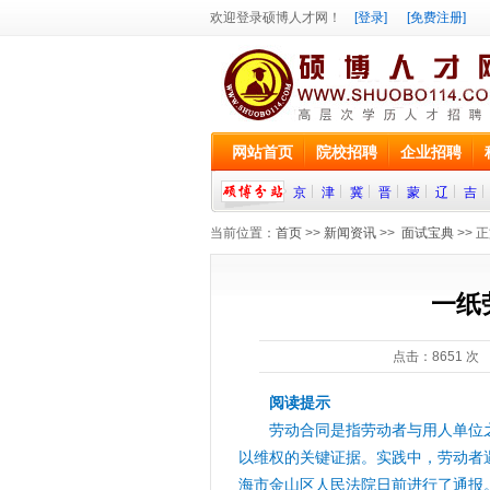
欢迎登录硕博人才网！
[登录]
[免费注册]
网站首页
院校招聘
企业招聘
京
津
冀
晋
蒙
辽
吉
当前位置：
首页
>>
新闻资讯
>>
面试宝典
>> 
一纸
点击：
8651
次 
阅读提示
劳动合同是指劳动者与用人单位
以维权的关键证据。实践中，劳动者
海市金山区人民法院日前进行了通报