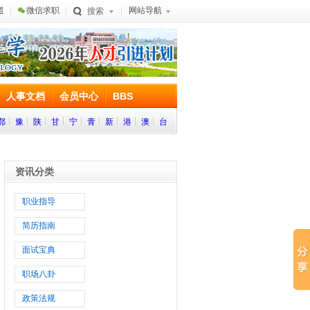
道
微信求职
网站导航
搜索
人事文档
会员中心
BBS
鄂
豫
陕
甘
宁
青
新
港
澳
台
资讯分类
职业指导
简历指南
面试宝典
职场八卦
政策法规