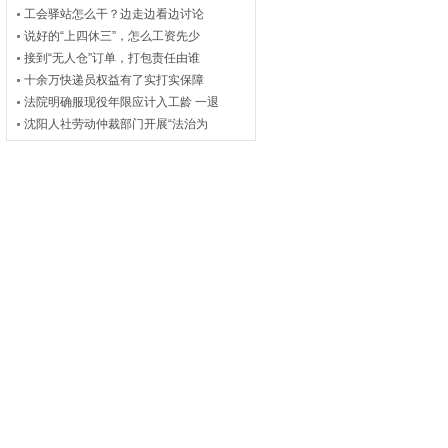
工会驿站怎么干？边走边看边讨论
说好的“上四休三”，怎么工资先少
接到“无人仓”订单，打包责任由谁
十余万快递员权益有了实打实保障
法院明确服现役年限应计入工龄 一退
沈阳人社劳动仲裁部门开展“法治为