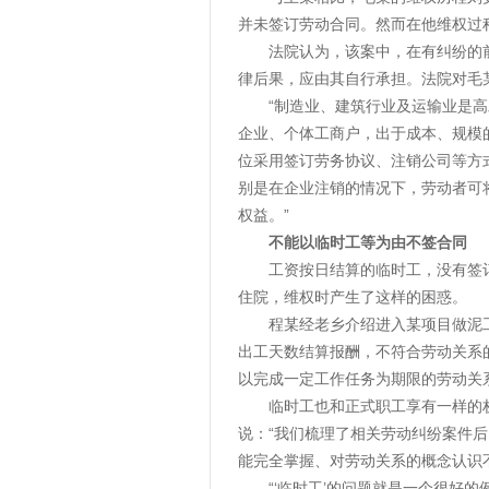
并未签订劳动合同。然而在他维权过
法院认为，该案中，在有纠纷的
律后果，应由其自行承担。法院对毛
“制造业、建筑行业及运输业是高
企业、个体工商户，出于成本、规模的
位采用签订劳务协议、注销公司等方
别是在企业注销的情况下，劳动者可
权益。”
不能以临时工等为由不签合同
工资按日结算的临时工，没有签
住院，维权时产生了这样的困惑。
程某经老乡介绍进入某项目做泥
出工天数结算报酬，不符合劳动关系
以完成一定工作任务为期限的劳动关
临时工也和正式职工享有一样的
说：“我们梳理了相关劳动纠纷案件
能完全掌握、对劳动关系的概念认识
“‘临时工’的问题就是一个很好