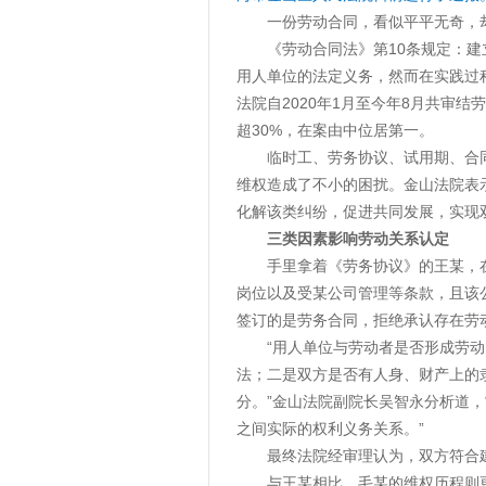
一份劳动合同，看似平平无奇，
《劳动合同法》第10条规定：
用人单位的法定义务，然而在实践过
法院自2020年1月至今年8月共审结
超30%，在案由中位居第一。
临时工、劳务协议、试用期、合
维权造成了不小的困扰。金山法院表
化解该类纠纷，促进共同发展，实现
三类因素影响劳动关系认定
手里拿着《劳务协议》的王某，
岗位以及受某公司管理等条款，且该
签订的是劳务合同，拒绝承认存在劳
“用人单位与劳动者是否形成劳
法；二是双方是否有人身、财产上的
分。”金山法院副院长吴智永分析道
之间实际的权利义务关系。”
最终法院经审理认为，双方符合
与王某相比，毛某的维权历程则