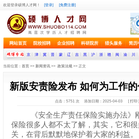
欢迎登录硕博人才网！
[登录]
[免费注册]
网站首页
院校招聘
企业招聘
科研院所
猎头服务
简历
京
津
冀
晋
蒙
辽
吉
黑
沪
浙
赣
闽
渝
川
当前位置：
首页
>>
新闻资讯
>>
政策法规
>> 正文
新版安责险发布 如何为工作
点击：
5751
次 添加日期：2025-04-03 [
打印
《安全生产责任保险实施办法》刚
保险很多人都不太了解，其实，它和很
关，在背后默默地保护着大家的利益。