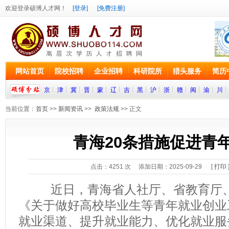
欢迎登录硕博人才网！
[登录]
[免费注册]
网站首页
院校招聘
企业招聘
科研院所
猎头服务
简历
京
津
冀
晋
蒙
辽
吉
黑
沪
浙
赣
闽
渝
川
当前位置：
首页
>>
新闻资讯
>>
政策法规
>> 正文
青海20条措施促进青
点击：
4251
次 添加日期：2025-09-29 [
打印
近日，青海省人社厅、省教育厅、
《关于做好高校毕业生等青年就业创业
就业渠道、提升就业能力、优化就业服