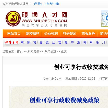
欢迎登录硕博人才网！
[登录]
[免费注册]
网站首页
院校招聘
企业招聘
科研院所
猎头服务
简历
京
津
冀
晋
蒙
辽
吉
黑
沪
浙
赣
闽
渝
川
当前位置：
首页
>>
新闻资讯
>>
政策法规
>> 正文
创业可享行政收费减
点击：
2401
次 添加日期：2025-12-02 [
打印