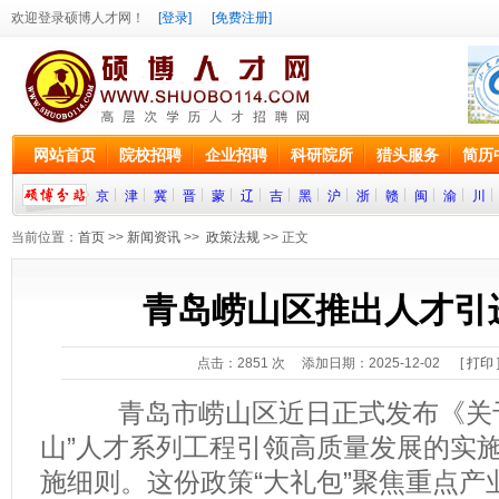
欢迎登录硕博人才网！
[登录]
[免费注册]
网站首页
院校招聘
企业招聘
科研院所
猎头服务
简历
京
津
冀
晋
蒙
辽
吉
黑
沪
浙
赣
闽
渝
川
当前位置：
首页
>>
新闻资讯
>>
政策法规
>> 正文
青岛崂山区推出人才引
点击：
2851
次 添加日期：2025-12-02 [
打印
青岛市崂山区近日正式发布《关于
山”人才系列工程引领高质量发展的实施
施细则。这份政策“大礼包”聚焦重点产