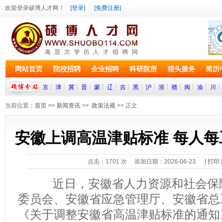
欢迎登录硕博人才网！
[登录]
[免费注册]
网站首页
院校招聘
企业招聘
科研院所
猎头服务
简历
京
津
冀
晋
蒙
辽
吉
黑
沪
浙
赣
闽
渝
川
当前位置：
首页
>>
新闻资讯
>>
政策法规
>> 正文
安徽上调高温津贴标准 每人每
点击：
1701
次 添加日期：2026-06-23 [
打印
近日，安徽省人力资源和社会保障
委员会、安徽省应急管理厅、安徽省总
《关于调整安徽省高温津贴标准的通知