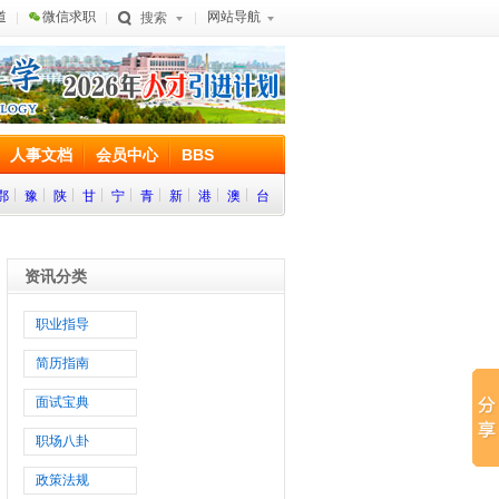
道
微信求职
网站导航
搜索
人事文档
会员中心
BBS
鄂
豫
陕
甘
宁
青
新
港
澳
台
资讯分类
职业指导
简历指南
面试宝典
职场八卦
政策法规