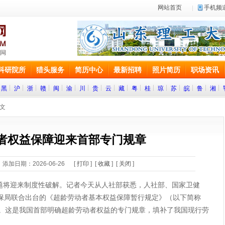
网站首页
手机频
科研院所
猎头服务
简历中心
最新招聘
照片简历
职场资讯
黑
沪
浙
赣
闽
渝
川
贵
云
藏
粤
桂
琼
苏
皖
鲁
湘
正文
者权益保障迎来首部专门规章
添加日期：2026-06-26 [
打印
] [
收藏
] [
关闭
]
将迎来制度性破解。记者今天从人社部获悉，人社部、国家卫健
保局联合出台的《超龄劳动者基本权益保障暂行规定》（以下简称
行。这是我国首部明确超龄劳动者权益的专门规章，填补了我国现行劳