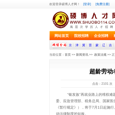
欢迎登录硕博人才网！
[登录]
[免费注册]
网站首页
院校招聘
企业招聘
京
津
冀
晋
蒙
辽
吉
当前位置：
首页
>>
新闻资讯
>>
政策法规
>> 
超龄劳动
点击：
2101
次 
“银发族”再就业路上的维权难题
委、应急管理部、税务总局、国家医
《暂行规定》），将于7月1日起施
动法律制度的短板。