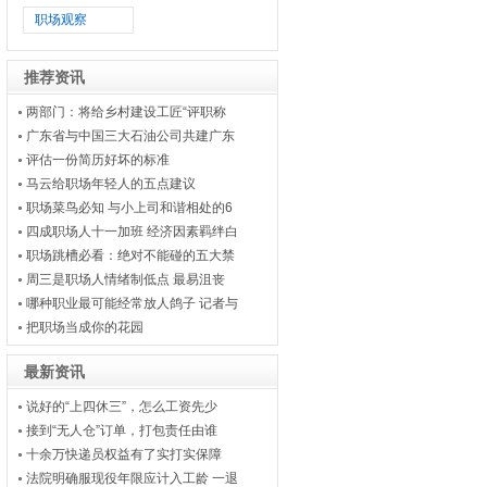
职场观察
推荐资讯
两部门：将给乡村建设工匠“评职称
广东省与中国三大石油公司共建广东
评估一份简历好坏的标准
马云给职场年轻人的五点建议
职场菜鸟必知 与小上司和谐相处的6
四成职场人十一加班 经济因素羁绊白
职场跳槽必看：绝对不能碰的五大禁
周三是职场人情绪制低点 最易沮丧
哪种职业最可能经常放人鸽子 记者与
把职场当成你的花园
最新资讯
说好的“上四休三”，怎么工资先少
接到“无人仓”订单，打包责任由谁
十余万快递员权益有了实打实保障
法院明确服现役年限应计入工龄 一退