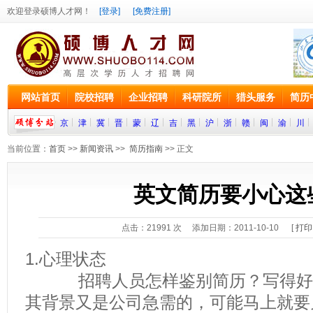
欢迎登录硕博人才网！
[登录]
[免费注册]
网站首页
院校招聘
企业招聘
科研院所
猎头服务
简历
京
津
冀
晋
蒙
辽
吉
黑
沪
浙
赣
闽
渝
川
当前位置：
首页
>>
新闻资讯
>>
简历指南
>> 正文
英文简历要小心这
点击：
21991
次 添加日期：2011-10-10 [
打印
1.心理状态
招聘人员怎样鉴别简历？写得好
其背景又是公司急需的，可能马上就要