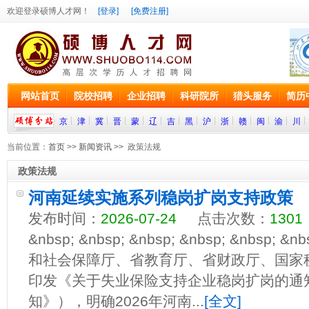
欢迎登录硕博人才网！
[登录]
[免费注册]
网站首页
院校招聘
企业招聘
科研院所
猎头服务
简历
京
津
冀
晋
蒙
辽
吉
黑
沪
浙
赣
闽
渝
川
当前位置：
首页
>>
新闻资讯
>> 政策法规
政策法规
河南延续实施系列稳岗扩岗支持政策
发布时间：
2026-07-24
点击次数：
1301
&nbsp; &nbsp; &nbsp; &nbsp; &nbs
和社会保障厅、省教育厅、省财政厅、国家
印发《关于失业保险支持企业稳岗扩岗的通
知》），明确2026年河南...
[全文]