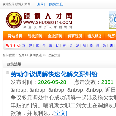
欢迎登录硕博人才网！
[登录]
[免费注册]
网站首页
院校招聘
企业招聘
科研院所
猎头服务
简历
京
津
冀
晋
蒙
辽
吉
黑
沪
浙
赣
闽
渝
川
当前位置：
首页
>>
新闻资讯
>> 政策法规
政策法规
劳动争议调解快速化解欠薪纠纷
发布时间：
2026-05-28
点击次数：
2351
&nbsp; &nbsp; &nbsp; &nbsp; &n
争议多元调处中心成功调解一起涉及拖欠女
津贴的纠纷。哺乳期女职工刘女士在调解次
款项，并顺利领...
[全文]