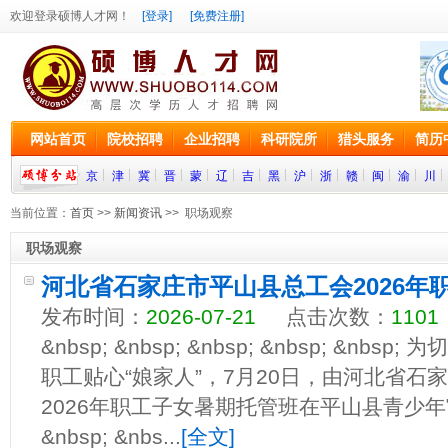
欢迎登录硕博人才网！
[登录]
[免费注册]
网站首页
院校招聘
企业招聘
科研院所
猎头服务
简历
京
津
冀
晋
蒙
辽
吉
黑
沪
浙
赣
闽
渝
川
当前位置：
首页
>>
新闻资讯
>> 职场观察
职场观察
河北省石家庄市平山县总工会2026年
发布时间：
2026-07-21
点击次数：
1101
&nbsp; &nbsp; &nbsp; &nbsp; &nb
职工贴心“娘家人”，7月20日，由河北省石
2026年职工子女暑期托管班在平山县青少年宫
&nbsp; &nbs...
[全文]