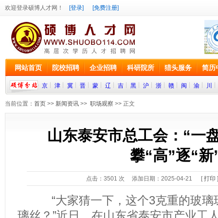
欢迎登录硕博人才网！
[登录]
[免费注册]
网站首页
院校招聘
企业招聘
科研院所
猎头服务
简历
京
津
冀
晋
蒙
辽
吉
黑
沪
浙
赣
闽
渝
川
当前位置：
首页
>>
新闻资讯
>>
职场观察
>> 正文
山东泰安市总工会：“一
攀“高”逐“新
点击：
3501
次 添加日期：2025-04-21 [
打印
“大家猜一下，这个3克重的玻璃珠
璃丝？”近日，在山东省泰安市产业工