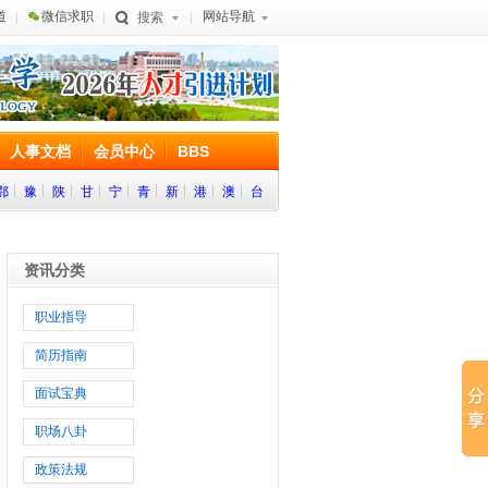
道
微信求职
网站导航
搜索
人事文档
会员中心
BBS
鄂
豫
陕
甘
宁
青
新
港
澳
台
资讯分类
职业指导
简历指南
面试宝典
职场八卦
政策法规