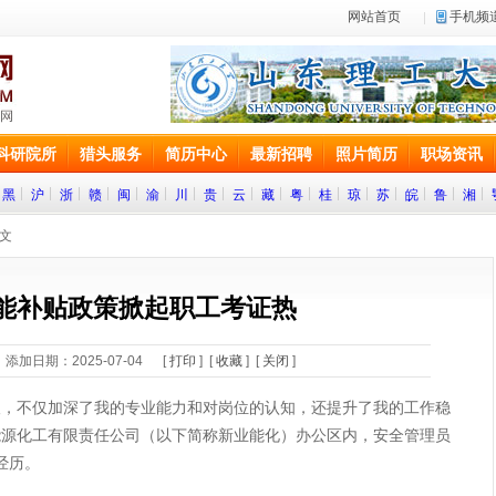
网站首页
手机频
科研院所
猎头服务
简历中心
最新招聘
照片简历
职场资讯
黑
沪
浙
赣
闽
渝
川
贵
云
藏
粤
桂
琼
苏
皖
鲁
湘
正文
能补贴政策掀起职工考证热
添加日期：2025-07-04 [
打印
] [
收藏
] [
关闭
]
不仅加深了我的专业能力和对岗位的认知，还提升了我的工作稳
业能源化工有限责任公司（以下简称新业能化）办公区内，安全管理员
经历。