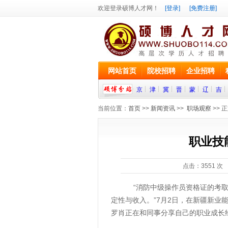
欢迎登录硕博人才网！
[登录]
[免费注册]
网站首页
院校招聘
企业招聘
京
津
冀
晋
蒙
辽
吉
当前位置：
首页
>>
新闻资讯
>>
职场观察
>> 
职业技
点击：
3551
次 
“消防中级操作员资格证的考取，
定性与收入。”7月2日，在新疆新
罗肖正在和同事分享自己的职业成长