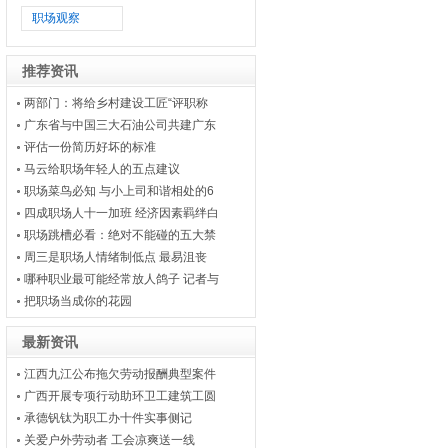
职场观察
推荐资讯
两部门：将给乡村建设工匠“评职称
广东省与中国三大石油公司共建广东
评估一份简历好坏的标准
马云给职场年轻人的五点建议
职场菜鸟必知 与小上司和谐相处的6
四成职场人十一加班 经济因素羁绊白
职场跳槽必看：绝对不能碰的五大禁
周三是职场人情绪制低点 最易沮丧
哪种职业最可能经常放人鸽子 记者与
把职场当成你的花园
最新资讯
江西九江公布拖欠劳动报酬典型案件
广西开展专项行动助环卫工建筑工圆
承德钒钛为职工办十件实事侧记
关爱户外劳动者 工会凉爽送一线