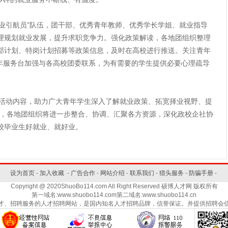
引航员”队伍，团干部、优秀青年教师、优秀学长学姐、就业指导
理规划就业发展，提升求职竞争力。强化政策解读，各地团组织整理
部计划、特岗计划招募等政策信息，及时在高校进行推送。关注青年
少年服务台加强与各高校团委联系，为有需要的学生提供必要心理疏导
动内容，助力广大青年学生深入了解就业政策、拓宽择业视野、提
示，各地团组织将进一步整合、协调、汇聚各方资源，深化政校企社协
校毕业生好就业、就好业。
设为首页
-
加入收藏
-
广告合作
-
网站介绍
-
联系我们
-
猎头服务
-
防骗手册
-
Copyright @ 2020ShuoBo114.com All Right Reserved 硕博人才网 版权所有
第一域名:www.shuobo114.com第二域名:www.shuobo114.cn
才、招聘服务的人才招聘网站，是国内知名人才招聘品牌，信誉保证。并提供招聘会