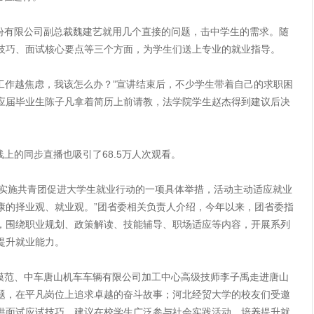
限公司副总裁魏建艺就用几个直接的问题，击中学生的需求。随
技巧、面试核心要点等三个方面，为学生们送上专业的就业指导。
作越焦虑，我该怎么办？”宣讲结束后，不少学生带着自己的求职困
应届毕业生陈子凡拿着简历上前请教，法学院学生赵杰得到建议后决
同步直播也吸引了68.5万人次观看。
施共青团促进大学生就业行动的一项具体举措，活动主动适应就业
康的择业观、就业观。”团省委相关负责人介绍，今年以来，团省委指
，围绕职业规划、政策解读、技能辅导、职场适应等内容，开展系列
提升就业能力。
、中车唐山机车车辆有限公司加工中心高级技师李子禹走进唐山
题，在平凡岗位上追求卓越的奋斗故事；河北经贸大学的校友们受邀
供面试应试技巧，建议在校学生广泛参与社会实践活动，培养提升就