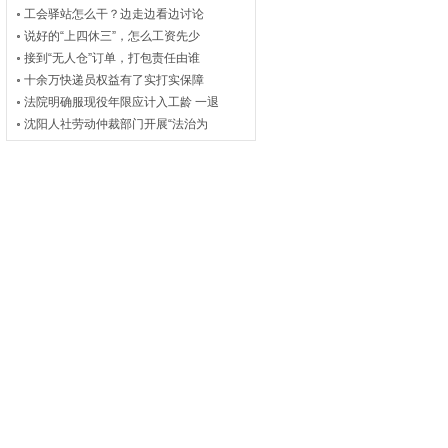
工会驿站怎么干？边走边看边讨论
说好的“上四休三”，怎么工资先少
接到“无人仓”订单，打包责任由谁
十余万快递员权益有了实打实保障
法院明确服现役年限应计入工龄 一退
沈阳人社劳动仲裁部门开展“法治为