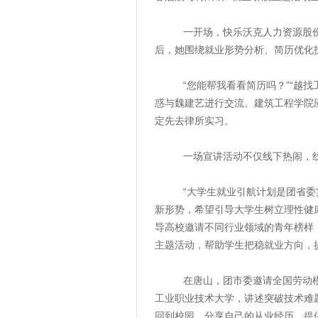
一开场，快乐沃克人力资源股份有
后，她围绕就业形势分析、简历优化
“您能帮我看看简历吗？”“越找工
惑与魏建艺进行交流。建筑工程学院
定先去律所实习。
一场宣讲活动不仅线下热闹，线上的
“大学生就业引航计划是团省委实
新形势，希望引导大学生树立理性健
导高校邀请不同行业领域的青年榜样
主题活动，帮助学生把稳就业方向，
在唐山，团市委邀请全国劳动模范
工业职业技术大学，讲述突破技术难
回到校园，分享自己的从业经历，提