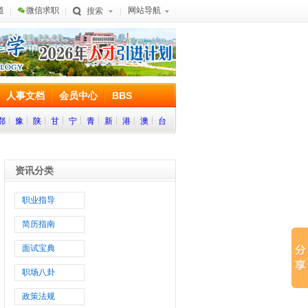
道
微信求职
网站导航
搜索
人事文档
会员中心
BBS
鄂
豫
陕
甘
宁
青
新
港
澳
台
资讯分类
职业指导
简历指南
面试宝典
职场八卦
政策法规