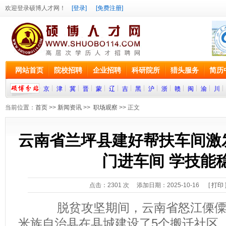
欢迎登录硕博人才网！
[登录]
[免费注册]
网站首页
院校招聘
企业招聘
科研院所
猎头服务
简历
京
津
冀
晋
蒙
辽
吉
黑
沪
浙
赣
闽
渝
川
当前位置：
首页
>>
新闻资讯
>>
职场观察
>> 正文
云南省兰坪县建好帮扶车间激
门进车间 学技能
点击：
2301
次 添加日期：2025-10-16 [
打印
脱贫攻坚期间，云南省怒江傈僳族
米族自治县在县城建设了5个搬迁社区，