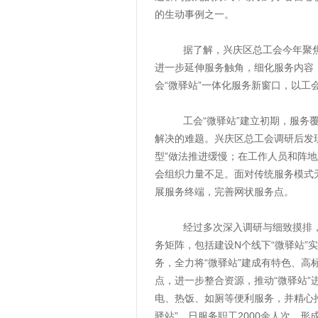
的生动事例之一。
据了解，兴庆区总工会今年聚焦新
进一步延伸服务触角，细化服务内容，
会“微驿站”一体化服务新窗口，以工
工会“微驿站”建立初期，服务覆
解决的难题。兴庆区总工会调研后发现
型”做法推进缓慢；在工作人员和阵
会组织力量不足。面对传统服务模式
展服务终端，完善网状服务点。
经过多次深入调研与细致摸排，兴
务矩阵，包括建设N个线下“微驿站”实
务，全力将“微驿站”建成有特色、
点，进一步整合资源，推动“微驿站
电、热饭、如厕等便利服务，并精心推
驿站”，日服务职工2000余人次，