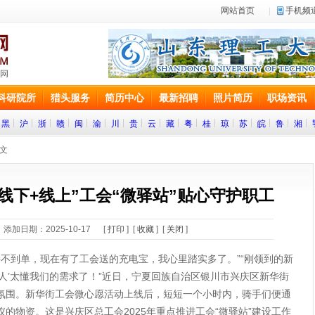
网站首页
手机频
科研院所
猎头服务
简历中心
最新招聘
照片简历
职场资讯
黑
沪
浙
赣
闽
渝
川
贵
云
藏
粤
桂
琼
苏
皖
鲁
湘
正文
线下+线上”工会“微驿站”贴心守护职工
添加日期：2025-10-17 [
打印
] [
收藏
] [
关闭
]
到单，现在有了工会送的充电宝，我心里踏实多了。”“刚领到的新
人’太懂我们的需求了！”近日，宁夏回族自治区银川市兴庆区新华街
氛围。新华街工会微心愿活动上线后，短短一个小时内，骑手们便通
的物资。这是兴庆区总工会2025年重点推进工会“微驿站”建设工作