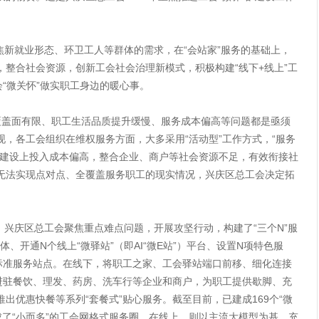
就业形态、环卫工人等群体的需求，在“会站家”服务的基础上，
整合社会资源，创新工会社会治理新模式，积极构建“线下+线上”工
会“微关怀”做实职工身边的暖心事。
盖面有限、职工生活品质提升缓慢、服务成本偏高等问题都是亟须
，各工会组织在维权服务方面，大多采用“活动型”工作方式，“服务
地建设上投入成本偏高，整合企业、商户等社会资源不足，有效衔接社
无法实现点对点、全覆盖服务职工的现实情况，兴庆区总工会决定拓
庆区总工会聚焦重点难点问题，开展攻坚行动，构建了“三个N”服
体、开通N个线上“微驿站”（即AI“微E站”）平台、设置N项特色服
高标准服务站点。在线下，将职工之家、工会驿站端口前移、细化连接
”进驻餐饮、理发、药房、洗车行等企业和商户，为职工提供歇脚、充
出优惠快餐等系列“套餐式”贴心服务。截至目前，已建成169个“微
形成了“小而多”的工会网格式服务圈。在线上，则以主流大模型为基，充