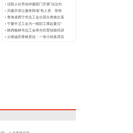
沈阳人社劳动仲裁部门开展“法治为
共建共管让服务阵地“有人管、管得
青海省西宁市总工会分层分类推出系
宁夏中卫工会为一线职工撑起夏日“
陕西榆林市总工会举办托育技能培训
云南迪庆香格里拉：一张小纸条背后