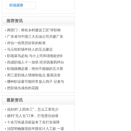
职场观察
推荐资讯
两部门：将给乡村建设工匠“评职称
广东省与中国三大石油公司共建广东
评估一份简历好坏的标准
马云给职场年轻人的五点建议
职场菜鸟必知 与小上司和谐相处的6
四成职场人十一加班 经济因素羁绊白
职场跳槽必看：绝对不能碰的五大禁
周三是职场人情绪制低点 最易沮丧
哪种职业最可能经常放人鸽子 记者与
把职场当成你的花园
最新资讯
说好的“上四休三”，怎么工资先少
接到“无人仓”订单，打包责任由谁
十余万快递员权益有了实打实保障
法院明确服现役年限应计入工龄 一退