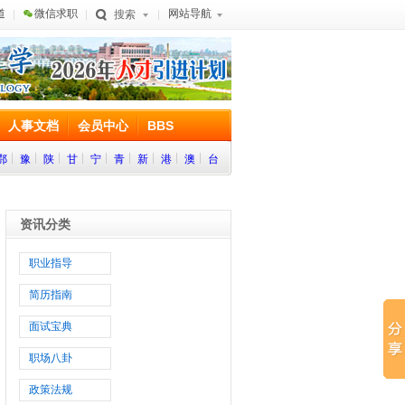
道
微信求职
网站导航
搜索
人事文档
会员中心
BBS
鄂
豫
陕
甘
宁
青
新
港
澳
台
资讯分类
职业指导
简历指南
面试宝典
职场八卦
政策法规