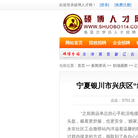
欢迎登录硕博人才网！
[登录]
[免费注册]
网站首页
院校招聘
企业招聘
京
津
冀
晋
蒙
辽
吉
当前位置：
首页
>>
新闻资讯
>>
职场观察
>> 
宁夏银川市兴庆区“
点击：
3751
次 
“之前跑远单总担心手机没电接不
头盔，戴着更舒服，也更安全，‘娘家
永安社区工会微驿站内洋溢着温馨的
过群内接龙的方式，领取到了各自心仪