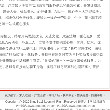
务资源，通过知识库集群实现政策与服务信息的高效检索，开发建成线
驿站、建会入会、驿站资讯、心理健康、AI助手、暖心券六大功能板块，
一体化、精准化和全天候化，能够为一线户外劳动者、企业、商户职工精
务等一站式暖心服务。
际情况，持续开展思想政治、先进文化、政策法规、暖心服务、爱
就业形态劳动者、环卫工人、交警等群体提供爱心餐、休息、饮水、优
和高龄退休老职工提供上门理发服务，还推出了折扣健康体检、法律
单式”“联动式”多元化服务，并特别在寒冬时节为户外劳动者提供热饮
小哥赠送绿豆汤和养生茶等。“微驿站”推出的一系列套餐式服务，为
链，将服务直接送达职工身边，实现了服务距离和心理距离的“双贴
设为首页
-
加入收藏
-
广告合作
-
网站介绍
-
联系我们
-
猎头服务
-
防骗手册
-
Copyright @ 2020ShuoBo114.com All Right Reserved 硕博人才网 版权所有
第一域名:www.shuobo114.com第二域名:www.shuobo114.cn