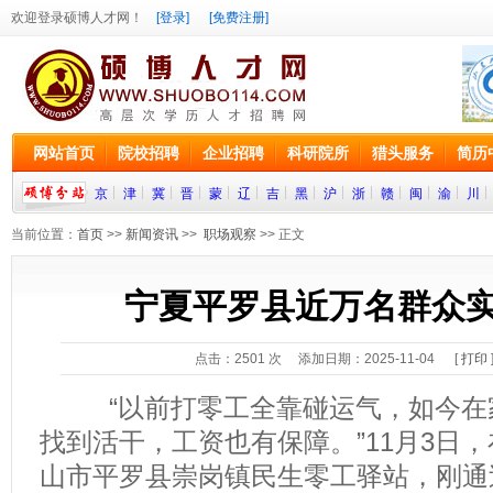
欢迎登录硕博人才网！
[登录]
[免费注册]
网站首页
院校招聘
企业招聘
科研院所
猎头服务
简历
京
津
冀
晋
蒙
辽
吉
黑
沪
浙
赣
闽
渝
川
当前位置：
首页
>>
新闻资讯
>>
职场观察
>> 正文
宁夏平罗县近万名群众
点击：
2501
次 添加日期：2025-11-04 [
打印
“以前打零工全靠碰运气，如今在
找到活干，工资也有保障。”11月3日
山市平罗县崇岗镇民生零工驿站，刚通