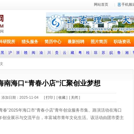
网站首页
手机频
科研院所
猎头服务
简历中心
最新招聘
照片简历
职场资讯
黑
沪
浙
赣
闽
渝
川
贵
云
藏
粤
桂
琼
苏
皖
鲁
湘
正文
 海南海口“青春小店”汇聚创业梦想
添加日期：2025-11-04 [
打印
] [
收藏
] [
关闭
]
悦青春”2025年海口市“青春小店”青年创业服务市集、路演活动在海口
年创业展示与交流平台，丰富城市青年文化生活。该活动由团市委主