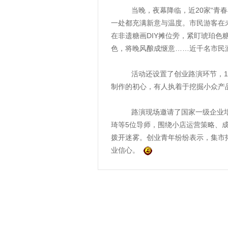
当晚，夜幕降临，近20家“青春小
一处都充满新意与温度。市民游客在
在非遗糖画DIY摊位旁，紧盯琥珀
色，将晚风酿成惬意……近千名市民
活动还设置了创业路演环节，10位
制作的初心，有人执着于挖掘小众产
路演现场邀请了国家一级企业培训
琦等5位导师，围绕小店运营策略、
拨开迷雾。创业青年纷纷表示，集市
业信心。