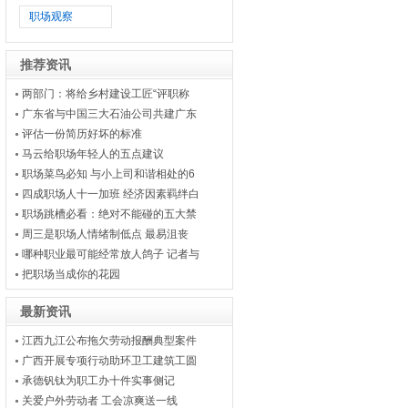
职场观察
推荐资讯
两部门：将给乡村建设工匠“评职称
广东省与中国三大石油公司共建广东
评估一份简历好坏的标准
马云给职场年轻人的五点建议
职场菜鸟必知 与小上司和谐相处的6
四成职场人十一加班 经济因素羁绊白
职场跳槽必看：绝对不能碰的五大禁
周三是职场人情绪制低点 最易沮丧
哪种职业最可能经常放人鸽子 记者与
把职场当成你的花园
最新资讯
江西九江公布拖欠劳动报酬典型案件
广西开展专项行动助环卫工建筑工圆
承德钒钛为职工办十件实事侧记
关爱户外劳动者 工会凉爽送一线