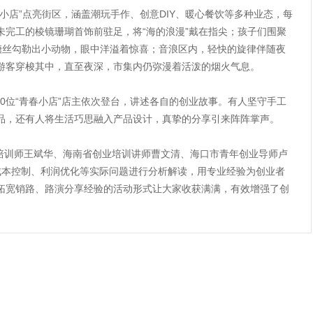
店”点亮街区，涵盖潮玩手作、创意DIY、暖心餐饮等多种业态，每
未完工的棱镜珊瑚首饰前驻足，将“海的浪漫”戴在指尖；孩子们围聚
色糖丝勾勒出小动物，眼中洋溢着惊喜；音浪区内，轻快的旋律伴随夜
游客穿梭其中，直至夜深，市集内仍弥漫着活泼的烟火气息。
“青春小店”店主依次登台，讲述各自的创业故事。有人坚守手工
品，还有人将生活巧思融入产品设计，真挚的分享引来阵阵掌声。
师王斌华、海南省创业培训讲师曹文清、海口市青年创业导师卢
成本控制、利润优化等实际问题进行分析解读，用专业经验为创业者
拓宽销路、路演分享经验的活动形式让大家收获满满，有效增强了创