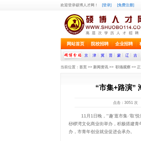
欢迎登录硕博人才网！
[登录]
[免费注册]
网站首页
院校招聘
企业招聘
京
津
冀
晋
蒙
辽
吉
当前位置：
首页
>>
新闻资讯
>>
职场观察
>> 
“市集+路演”
点击：
3051
次 
11月1日晚，“‘趣’逛市集·‘取’
桫椤湾文化商业街举办，积极搭建青
办，市青年创业就业促进会承办。