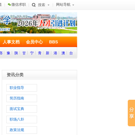
道
微信求职
网站导航
搜索
人事文档
会员中心
BBS
鄂
豫
陕
甘
宁
青
新
港
澳
台
资讯分类
职业指导
简历指南
面试宝典
职场八卦
政策法规