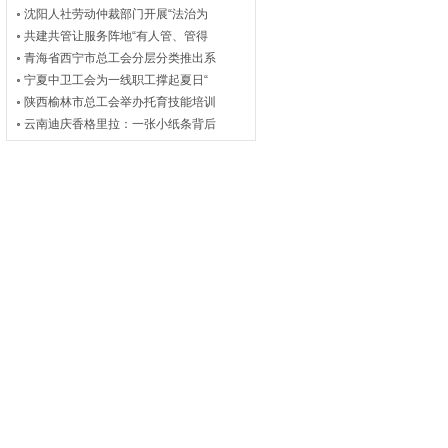
沈阳人社劳动仲裁部门开展“法治为
共建共管让服务阵地“有人管、管得
青海省西宁市总工会分层分类推出系
宁夏中卫工会为一线职工撑起夏日“
陕西榆林市总工会举办托育技能培训
云南迪庆香格里拉：一张小纸条背后