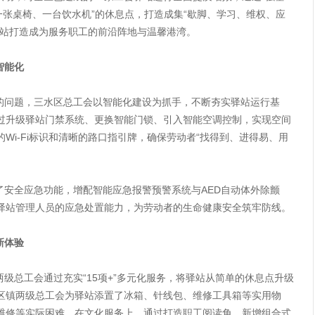
一张桌椅、一台饮水机”的休息点，打造成集“歇脚、学习、维权、应
驿站打造成为服务职工的前沿阵地与温馨港湾。
智能化
题，三水区总工会以智能化建设为抓手，不断夯实驿站运行基
过升级驿站门禁系统、更换智能门锁、引入智能空调控制，实现空间
Wi-Fi标识和清晰的路口指引牌，确保劳动者“找得到、进得易、用
全应急功能，增配智能应急报警预警系统与AED自动体外除颤
升驿站管理人员的应急处置能力，为劳动者的生命健康安全筑牢防线。
新体验
工会通过充实“15项+”多元化服务，将驿站从简单的休息点升级
区镇两级总工会为驿站添置了冰箱、针线包、维修工具箱等实用物
维修等实际困难。在文化服务上，通过打造职工阅读角，新增组合式