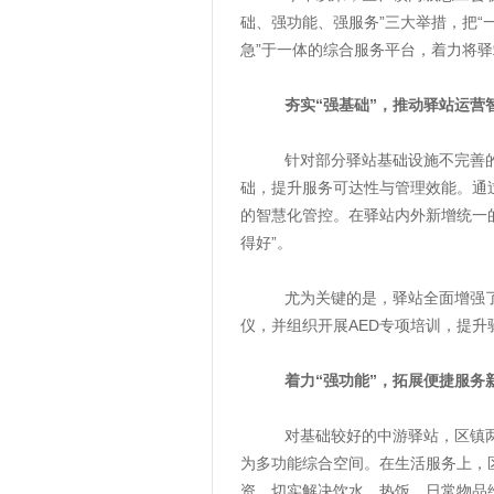
础、强功能、强服务”三大举措，把“
急”于一体的综合服务平台，着力将
夯实“强基础”，推动驿站运营
针对部分驿站基础设施不完善的问
础，提升服务可达性与管理效能。通
的智慧化管控。在驿站内外新增统一的
得好”。
尤为关键的是，驿站全面增强了安
仪，并组织开展AED专项培训，提
着力“强功能”，拓展便捷服务
对基础较好的中游驿站，区镇两级总
为多功能综合空间。在生活服务上，
资，切实解决饮水、热饭、日常物品