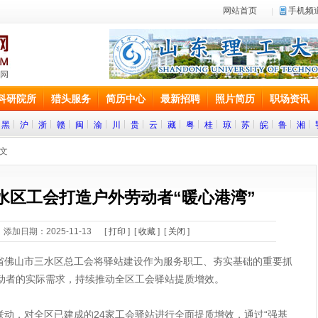
网站首页
手机频
科研院所
猎头服务
简历中心
最新招聘
照片简历
职场资讯
黑
沪
浙
赣
闽
渝
川
贵
云
藏
粤
桂
琼
苏
皖
鲁
湘
正文
水区工会打造户外劳动者“暖心港湾”
添加日期：2025-11-13 [
打印
] [
收藏
] [
关闭
]
山市三水区总工会将驿站建设作为服务职工、夯实基础的重要抓
动者的实际需求，持续推动全区工会驿站提质增效。
，对全区已建成的24家工会驿站进行全面提质增效，通过“强基