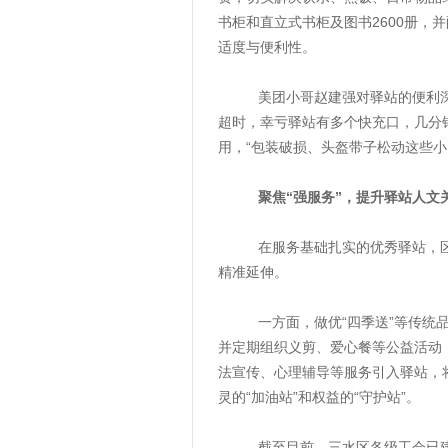
书柜和直立式书柜及图书2600册，
适度与便利性。
美团小哥赵建强对驿站的便利深有
超时，幸亏驿站有多个快充口，几分钟
用，“包装破损、头盔带子松动这些
聚焦“强服务”，提升驿站人文
在服务基础扎实的优秀驿站，区总
精准延伸。
一方面，做优“四季送”等传统品
并定期组织义剪、爱心餐等公益活动
法宣传、心理辅导等服务引入驿站，
灵的“加油站”和权益的“守护站”。
截至目前，三水区各级工会已建成工