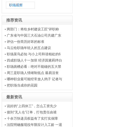
职场观察
推荐资讯
两部门：将给乡村建设工匠“评职称
广东省与中国三大石油公司共建广东
评估一份简历好坏的标准
马云给职场年轻人的五点建议
职场菜鸟必知 与小上司和谐相处的6
四成职场人十一加班 经济因素羁绊白
职场跳槽必看：绝对不能碰的五大禁
周三是职场人情绪制低点 最易沮丧
哪种职业最可能经常放人鸽子 记者与
把职场当成你的花园
最新资讯
说好的“上四休三”，怎么工资先少
接到“无人仓”订单，打包责任由谁
十余万快递员权益有了实打实保障
法院明确服现役年限应计入工龄 一退