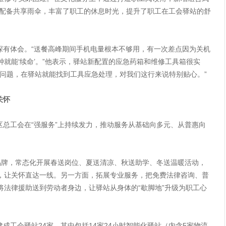
并配备共享雨伞，丰富了职工的休息时光，提升了职工在工会驿站的舒
体会。“送餐高峰期间手机电量根本不够用，有一次差点因为关机
就能‘续命’。”他表示，驿站新配置的应急药箱和维修工具箱很实
小问题，在驿站就能找到工具应急处理，对我们这行来说特别贴心。”
关怀
工会在“强服务”上持续发力，推动服务从基础向多元、从普惠向
牌，常态化开展春送岗位、夏送清凉、秋送助学、冬送温暖活动，
，让关怀直达一线。另一方面，拓展专业服务，把免费法律咨询、普
将法律援助送到劳动者身边，让驿站从身体的“歇脚地”升级为职工心
会驿站24家，其中包括14家24小时智能化驿站（内含5家物流