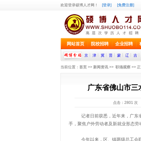
欢迎登录硕博人才网！
[登录]
[免费注册]
网站首页
院校招聘
企业招聘
京
津
冀
晋
蒙
辽
吉
当前位置：
首页
>>
新闻资讯
>>
职场观察
>> 
广东省佛山市三
点击：
2801
次 
记者日前获悉，近年来，广东省佛
手，聚焦户外劳动者及新就业形态劳
今年以来，区、镇两级总工会联动