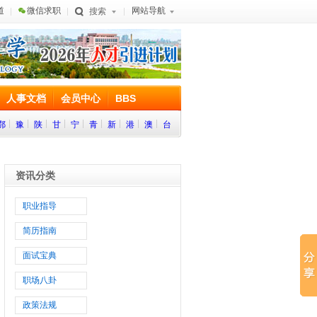
道
微信求职
网站导航
搜索
人事文档
会员中心
BBS
鄂
豫
陕
甘
宁
青
新
港
澳
台
资讯分类
职业指导
简历指南
面试宝典
职场八卦
政策法规