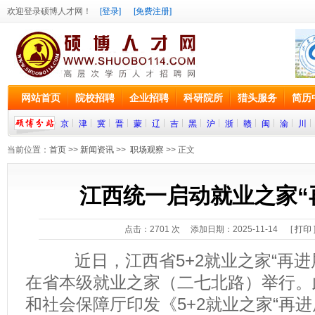
欢迎登录硕博人才网！
[登录]
[免费注册]
网站首页
院校招聘
企业招聘
科研院所
猎头服务
简历
京
津
冀
晋
蒙
辽
吉
黑
沪
浙
赣
闽
渝
川
当前位置：
首页
>>
新闻资讯
>>
职场观察
>> 正文
江西统一启动就业之家“
点击：
2701
次 添加日期：2025-11-14 [
打印
近日，江西省5+2就业之家“再进展
在省本级就业之家（二七北路）举行。
和社会保障厅印发《5+2就业之家“再