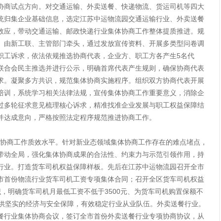
协商试点方向。对交通运输、外卖送餐、快递物流、货运司机等四大
统归集企业基础信息，选定江苏中运物流园交通运输行业、外卖送餐
效应，带动交通运输、邮政快递行业集体协商工作整体提质推进。规
。由新工联、主管部门牵头，通过发放宣传资料、开展多类型问卷调
职工诉求，依法依规推选协商代表，企业方、职工方各产生5名代
联合会民主推选并进行公示，明确首席代表产生规则，确保协商代表
求。凝聚多方共识，规范集体协商实施程序。组织双方协商代表开展
培训，系统学习相关法律法规，宣传集体协商工作重要意义，消除企
过多轮征求意见梳理核心诉求，精准找准企业发展与职工权益保障结
并达成意向，严格按照法定程序规范推进协商工作。
商工作质效水平。针对新业态领域集体协商工作存在的难点堵点，
带动全局，强化集体协商成果的合法性、约束力与示范引领作用，持
行业。打造货车司机权益保障样板。先后在江苏中运物流园召开全市
市首份物流行业货车司机工资专项集体合同；召开全区货车司机权益
，明确货车司机月最低工资不低于3500元、为货车司机购置保额不
提供坚实的经济与安全保障，有效稳定行业从业队伍。外卖送餐行业。
餐行业集体协商会议，签订全市首份外卖送餐行业专项协商协议，从