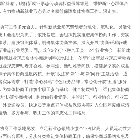
“新”答卷，破解新就业形态劳动者权益保障难题，维护新业态群体合
，有力推动新就业形态劳动者权益保障集体协商工作走深走实。
商工作多元合力。针对新就业形态劳动者分散化、流动化、灵活化
态工会组织为抓手，依托基层工会组织扎实推进集体协商工作，夯实
体系。建强组织体系，明确集体协商主体。深入开展“协商+和谐+成
4个新业态行业党委，同步成立3个行业联合工会、2个行业协会，新组建
保持新就业形态集体协商建制率80%以上；创新推出新就业形态劳动者
就业形态劳动者开会难、参与难、活动难等问题，搭建起坚实的权益
集体协商温度内核。开展“以法护‘新’・与‘新’同行”主题活动，通
实际需求；打造“亭心驿站”特色服务品牌，常态化开展“五送”服务，
，为集体协商工作筑牢职工参与基础。健全制度框架，强化集体协商
四方”协调协商机制，构建由行业党委、主管部门、行业协会、行业工
、外卖送餐员、快递员等重点群体权益保障协商列入全区年度维权清
推动、多方参与、职工主体的常态化工作格局。
商工作落地见效。立足新业态领域小微企业占比高、人员流动性大
点面结合原则，分步分类推进集体协商工作，确保协商成果切实惠及