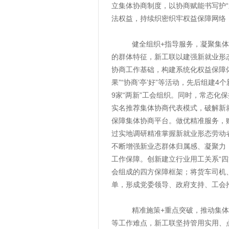
立集体协商制度，以协商赋能书写护
法权益，持续织密织牢权益保障网络
健全组织+指导服务，凝聚集体协
的群体特征，新工联以建强新就业形
协商工作基础，构建系统化权益保障
果”“协商‘亭’好”等活动，先后组建
9家“两新”工会组织。同时，常态化
实名推荐集体协商代表模式，破解新
保障集体协商平台。做优精准服务，赋予
过实地调研精准掌握新就业形态劳动者
不断增强新业态群体归属感、凝聚力
工作保障。创新建立行业用工关系“
会组成的四方保障框架；将货车司机
单，形成党委领导、政府支持、工会
精准施策+重点突破，推动集体协
等工作难点，新工联坚持管用实用、