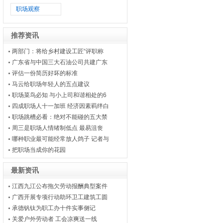
职场观察
推荐资讯
两部门：将给乡村建设工匠“评职称
广东省与中国三大石油公司共建广东
评估一份简历好坏的标准
马云给职场年轻人的五点建议
职场菜鸟必知 与小上司和谐相处的6
四成职场人十一加班 经济因素羁绊白
职场跳槽必看：绝对不能碰的五大禁
周三是职场人情绪制低点 最易沮丧
哪种职业最可能经常放人鸽子 记者与
把职场当成你的花园
最新资讯
江西九江公布拖欠劳动报酬典型案件
广西开展专项行动助环卫工建筑工圆
承德钒钛为职工办十件实事侧记
关爱户外劳动者 工会凉爽送一线