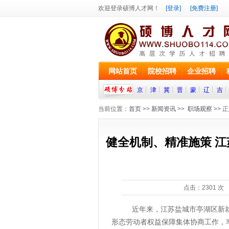
欢迎登录硕博人才网！
[登录]
[免费注册]
网站首页
院校招聘
企业招聘
京
津
冀
晋
蒙
辽
吉
当前位置：
首页
>>
新闻资讯
>>
职场观察
>> 
健全机制、精准施策 
点击：
2301
次 
近年来，江苏盐城市亭湖区新就业
形态劳动者权益保障集体协商工作，