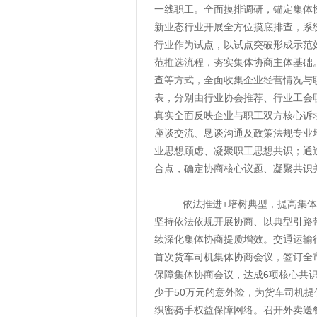
一线职工。全面摸排调研，锚定集体
新业态行业开展全方位摸底排查，系
行业作为试点，以试点突破形成示范
范推选流程，夯实集体协商主体基础
查等方式，全面收集企业经营情况与
表，分别由行业协会推荐、行业工会
真实全面反映企业与职工双方核心诉
座谈交流、恳谈沟通及政策法规专业
业思想顾虑、凝聚职工思想共识；通
合点，确定协商核心议题、凝聚共识
依法推进+培树典型，提高集体协
坚持依法依规开展协商、以典型引路
续深化集体协商提质增效。交通运输
首次货车司机集体协商会议，签订全
保障集体协商会议，达成6项核心共识
少于50万元的意外险，为货车司机
织密骑手权益保障网络。召开外卖送