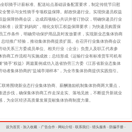
确全职骑手计薪标准、配送站点基础设备配置要求，制定传统节日慰
安全警示与女性骑手专项权益保障。邮政快递行业。实现快递员权益
权益保障协商会议，达成四项核心共识并签订协议，明确快递员行业
助标准；设置“妈妈岗”，细化女职工权益保障要求；为快递员购置保
递员工作条件，明确劳动保护用品及时发放要求，实现新业态集体协商
”。总结推广经验，推动集体协商提质扩面。在召开行业集体协商会议
劳动关系三方委成员单位、相关行业（企业）负责人及职工代表参
体协商工作流程与实施成效；总结形成《运输行业有标准货车司机有
餐“骑手”权益》两篇案例成功入选省协劳三方委《江苏省新业态集体
劳动者集体协商的“盐城亭湖样本”，为全市集体协商提供实践指引。
将围绕新业态行业集体协商、薪酬激励机制集体协商两大重点，
推进步伐，确保集体协商工作走深走实、落地见效，不断提升新就业
感，为全区经济高质量发展贡献集体协商制度力量。
设为首页
-
加入收藏
-
广告合作
-
网站介绍
-
联系我们
-
猎头服务
-
防骗手册
-