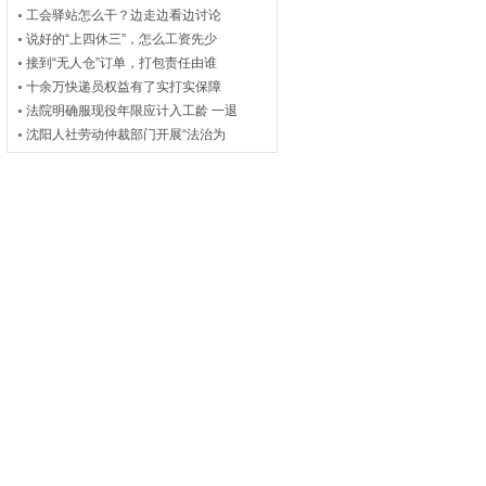
工会驿站怎么干？边走边看边讨论
说好的“上四休三”，怎么工资先少
接到“无人仓”订单，打包责任由谁
十余万快递员权益有了实打实保障
法院明确服现役年限应计入工龄 一退
沈阳人社劳动仲裁部门开展“法治为