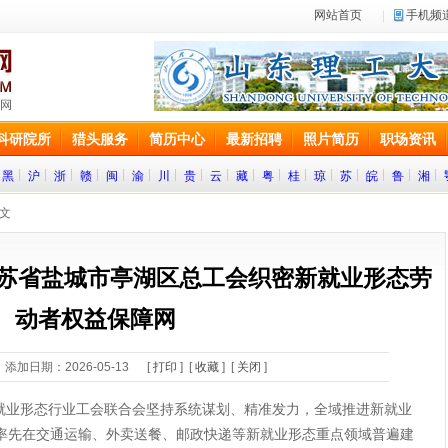
网站首页
手机频
科研院所
猎头服务
简历中心
最新招聘
照片简历
职场资讯
黑
沪
浙
赣
闽
渝
川
贵
云
藏
粤
桂
琼
苏
皖
鲁
湘
正文
江苏省盐城市亭湖区总工会织密新就业形态劳
动者权益保障网
添加日期：2026-05-13 [
打印
] [
收藏
] [
关闭
]
形态行业工会联合会坚持系统谋划、精准发力，全域推进新就业
率先在交通运输、外卖送餐、邮政快递等新就业形态重点领域普遍建