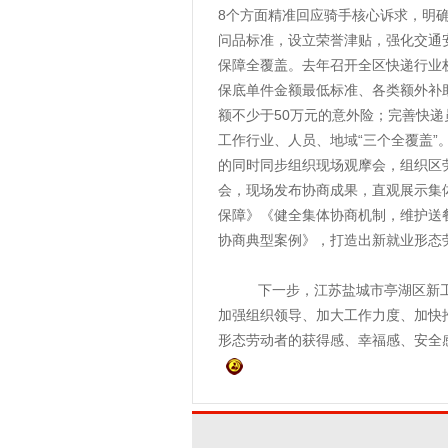
8个方面精准回应骑手核心诉求，明
问品标准，设立荣誉津贴，强化交通
保障全覆盖。去年召开全区快递行业
保底单件金额最低标准、各类额外补
额不少于50万元的意外险；完善快
工作行业、人员、地域“三个全覆盖
的同时同步组织现场观摩会，组织区
会，现场发布协商成果，直观展示集
保障》《健全集体协商机制，维护送
协商典型案例》，打造出新就业形态
下一步，江苏盐城市亭湖区新工联
加强组织领导、加大工作力度、加快
形态劳动者的获得感、幸福感、安全