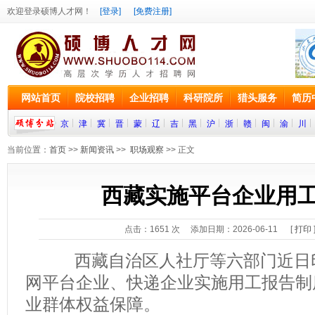
欢迎登录硕博人才网！
[登录]
[免费注册]
网站首页
院校招聘
企业招聘
科研院所
猎头服务
简历
京
津
冀
晋
蒙
辽
吉
黑
沪
浙
赣
闽
渝
川
当前位置：
首页
>>
新闻资讯
>>
职场观察
>> 正文
西藏实施平台企业用
点击：
1651
次 添加日期：2026-06-11 [
打印
西藏自治区人社厅等六部门近日印
网平台企业、快递企业实施用工报告制
业群体权益保障。