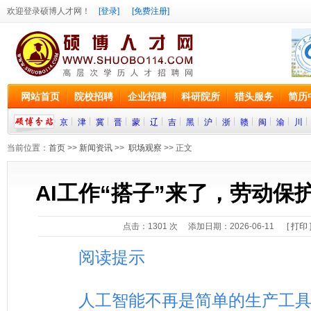
欢迎登录硕博人才网！
[登录]
[免费注册]
网站首页
院校招聘
企业招聘
科研院所
猎头服务
简历
京
津
冀
晋
蒙
辽
吉
黑
沪
浙
赣
闽
渝
川
当前位置：
首页
>>
新闻资讯
>>
职场观察
>> 正文
AI工作“搭子”来了，劳动保
点击：
1301
次 添加日期：2026-06-11 [
打印
阅读提示
人工智能不再是简单的生产工具，