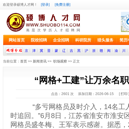
欢迎登录硕博人才网！
[登录]
[免费注册]
网站首页
院校招聘
企业招聘
科研院所
猎头服务
简历
京
津
冀
晋
蒙
辽
吉
黑
沪
浙
赣
闽
渝
川
当前位置：
首页
>>
新闻资讯
>>
职场观察
>> 正文
“网格+工建”让万余名职
点击：
2601
次 添加日期：2026-06-15 [
打印
“多亏网格员及时介入，14名工人
时追回。”6月8日，江苏省淮安市淮安
网格员盛冬梅、王军表示感谢。据悉，2