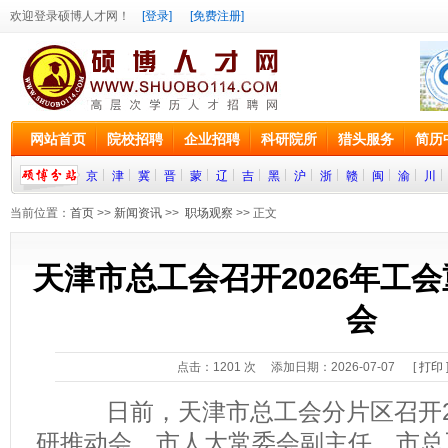
欢迎登录硕博人才网！
[登录]
[免费注册]
网站首页
院校招聘
企业招聘
科研院所
猎头服务
简历
京
津
冀
晋
蒙
辽
吉
黑
沪
浙
赣
闽
渝
川
当前位置：
首页
>>
新闻资讯
>>
职场观察
>> 正文
天津市总工会召开2026年工
会
点击：
1201
次 添加日期：2026-07-07 [
打印
日前，天津市总工会分片区召开20
研推动会。市人大常委会副主任、市总