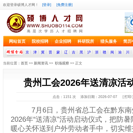
欢迎登录硕博人才网！
[登录]
[免费注册]
网站首页
院校招聘
企业招聘
科研院所
猎头服务
简历
京
津
冀
晋
蒙
辽
吉
黑
沪
浙
赣
闽
渝
川
当前位置：
首页
>>
新闻资讯
>>
职场观察
>> 正文
贵州工会2026年送清凉活
点击：
1151
次 添加日期：2026-07-07 [
打印
7月6日，贵州省总工会在黔东南
2026年“送清凉”活动启动仪式，把防暑
暖心关怀送到户外劳动者手中，切实维