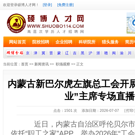
欢迎登录硕博人才网！
[登录]
[免费注册]
网站首页
院校招聘
企业招聘
科研院所
猎头服务
简历
京
津
冀
晋
蒙
辽
吉
黑
沪
浙
赣
闽
渝
川
当前位置：
首页
>>
新闻资讯
>>
职场观察
>> 正文
内蒙古新巴尔虎左旗总工会开展2
业”主席专场直
点击：
1501
次 添加日期：2026-07-07 [
打印
近日，内蒙古自治区呼伦贝尔市新
依托“职工之家”APP，举办2026年“