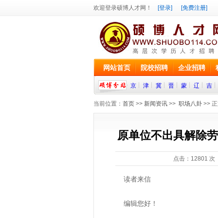
欢迎登录硕博人才网！
[登录]
[免费注册]
网站首页
院校招聘
企业招聘
京
津
冀
晋
蒙
辽
吉
当前位置：
首页
>>
新闻资讯
>>
职场八卦
>> 
原单位不出具解除劳
点击：
12801
次 
读者来信
编辑您好！