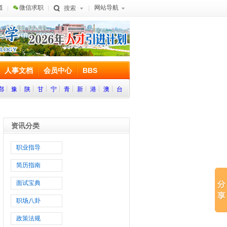
道
微信求职
网站导航
搜索
人事文档
会员中心
BBS
鄂
豫
陕
甘
宁
青
新
港
澳
台
资讯分类
职业指导
简历指南
面试宝典
职场八卦
政策法规