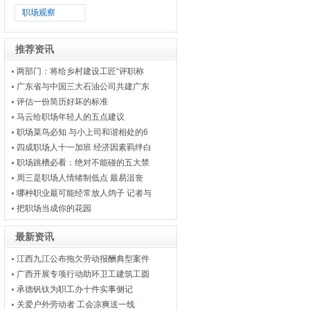
职场观察
推荐资讯
两部门：将给乡村建设工匠“评职称
广东省与中国三大石油公司共建广东
评估一份简历好坏的标准
马云给职场年轻人的五点建议
职场菜鸟必知 与小上司和谐相处的6
四成职场人十一加班 经济因素羁绊白
职场跳槽必看：绝对不能碰的五大禁
周三是职场人情绪制低点 最易沮丧
哪种职业最可能经常放人鸽子 记者与
把职场当成你的花园
最新资讯
江西九江公布拖欠劳动报酬典型案件
广西开展专项行动助环卫工建筑工圆
承德钒钛为职工办十件实事侧记
关爱户外劳动者 工会凉爽送一线