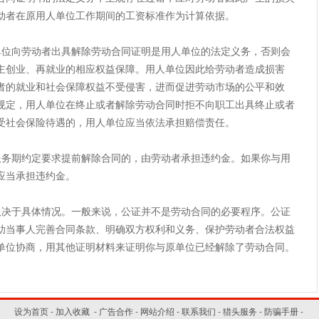
动者在原用人单位工作期间的工资标准作为计算依据。
向劳动者出具解除劳动合同证明是用人单位的法定义务，否则会
主创业、再就业的相应权益保障。用人单位因此给劳动者造成损害
者的就业和社会保障权益不受侵害，进而促进劳动市场的公平和效
规定，用人单位在终止或者解除劳动合同时拒不向职工出具终止或者
受社会保险待遇的，用人单位应当依法承担赔偿责任。
期约定要求提前解除合同的，由劳动者承担违约金。如果你与用
应当承担违约金。
于具体情况。一般来说，公证并不是劳动合同的必要程序。公证
助当事人完善合同条款、明确双方权利和义务、保护劳动者合法权益
单位协商，用其他证明材料来证明你与原单位已经解除了劳动合同。
设为首页
-
加入收藏
-
广告合作
-
网站介绍
-
联系我们
-
猎头服务
-
防骗手册
-