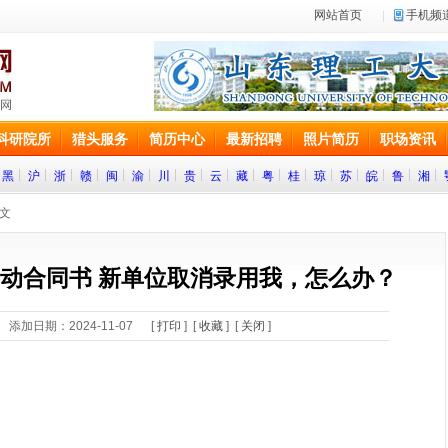
网站首页
手机频
科研院所
猎头服务
简历中心
最新招聘
照片简历
职场资讯
黑
沪
浙
赣
闽
渝
川
贵
云
藏
粤
桂
琼
苏
皖
鲁
湘
正文
动合同书 新单位取消录用我，怎么办？
添加日期：2024-11-07 [
打印
] [
收藏
] [
关闭
]