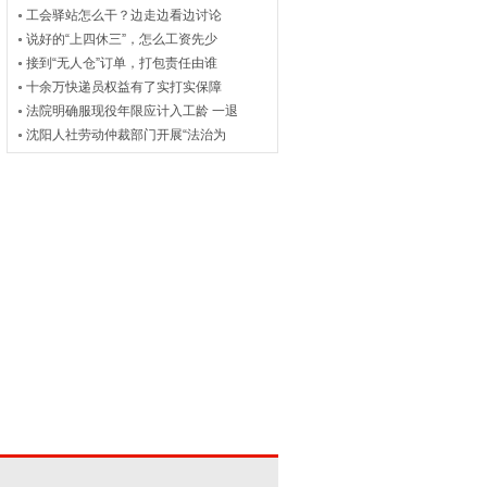
工会驿站怎么干？边走边看边讨论
说好的“上四休三”，怎么工资先少
接到“无人仓”订单，打包责任由谁
十余万快递员权益有了实打实保障
法院明确服现役年限应计入工龄 一退
沈阳人社劳动仲裁部门开展“法治为