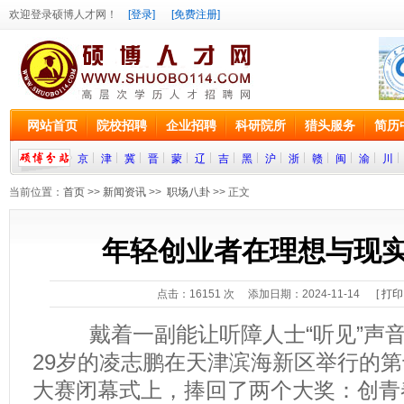
欢迎登录硕博人才网！
[登录]
[免费注册]
网站首页
院校招聘
企业招聘
科研院所
猎头服务
简历
京
津
冀
晋
蒙
辽
吉
黑
沪
浙
赣
闽
渝
川
当前位置：
首页
>>
新闻资讯
>>
职场八卦
>> 正文
年轻创业者在理想与现
点击：
16151
次 添加日期：2024-11-14 [
打印
戴着一副能让听障人士“听见”声音
29岁的凌志鹏在天津滨海新区举行的
大赛闭幕式上，捧回了两个大奖：创青