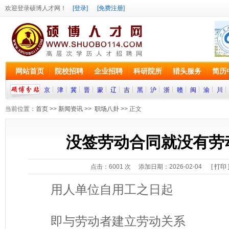
欢迎登录硕博人才网！
[登录]
[免费注册]
网站首页
院校招聘
企业招聘
科研院所
猎头服务
简历
京
津
冀
晋
蒙
辽
吉
黑
沪
浙
赣
闽
渝
川
当前位置：
首页
>>
新闻资讯
>>
职场八卦
>> 正文
没签劳动合同就没有劳
点击：
6001
次 添加日期：2026-02-04 [
打印
用人单位自用工之日起
即与劳动者建立劳动关系